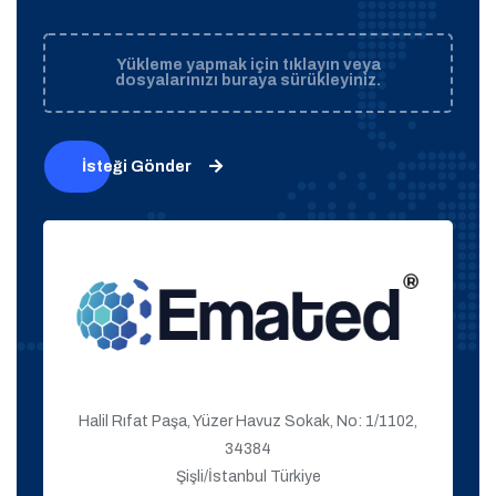
Yükleme yapmak için tıklayın veya
dosyalarınızı buraya sürükleyiniz.
İsteği Gönder
Halil Rıfat Paşa, Yüzer Havuz Sokak, No: 1/1102,
34384
Şişli/İstanbul Türkiye