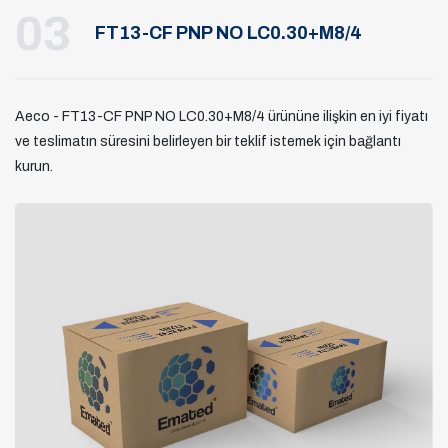
03
FT13-CF PNP NO LC0.30+M8/4
Aeco - FT13-CF PNP NO LC0.30+M8/4 ürününe ilişkin en iyi fiyatı
ve teslimatın süresini belirleyen bir teklif istemek için bağlantı
kurun.