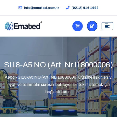
info@emated.com.tr
(0212) 916 1998
SI18-A5 NO (Art. Nr.I18000006)
Aeco - SI18-A5 NO (Art. Nr.I18000006) ürününe ilişkin en iyi
fiyatı ve teslimatın süresini belirleyen bir teklif istemek için
bağlantı kurun.