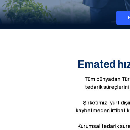
Emated hızl
Tüm dünyadan Türki
tedarik süreçlerin
Şirketimiz, yurt dı
kaybetmeden irtibat ku
Kurumsal tedarik sureç