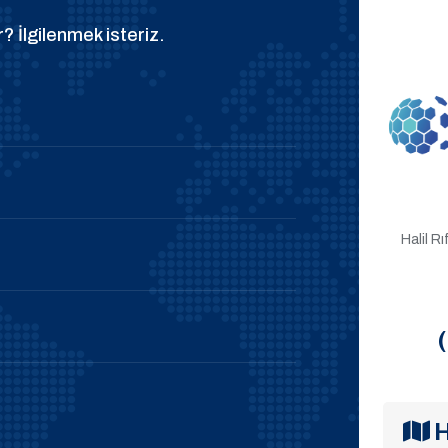
? İlgilenmek isteriz.
Halil R
H