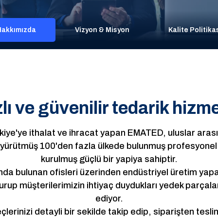
Hakkımızda
Vizyon & Misyon
Kalite Politika
ı ve güvenilir tedarik hizme
ye'ye ithalat ve ihracat yapan EMATED, uluslar arası ş
i yürütmüş 100'den fazla ülkede bulunmuş profesyonel 
kurulmuş güçlü bir yapiya sahiptir.
şında bulunan ofisleri üzerinden endüstriyel üretim yap
rup müşterilerimizin ihtiyaç duydukları yedek parçala
ediyor.
lerinizi detayli bir sekilde takip edip, siparişten tes