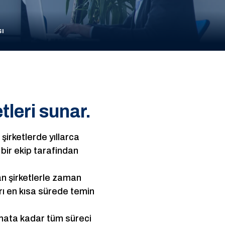
sı
tleri sunar.
irketlerde yıllarca
bir ekip tarafindan
an şirketlerle zaman
rı en kısa sürede temin
limata kadar tüm süreci