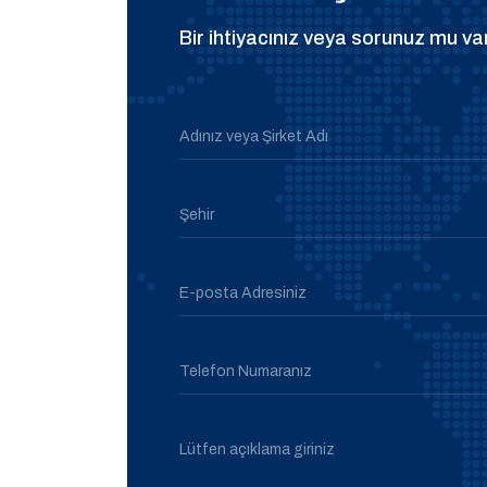
Bir ihtiyacınız veya sorunuz mu var
Adınız veya Şirket Adı
Şehir
E-posta Adresiniz
Telefon Numaranız
Lütfen açıklama giriniz