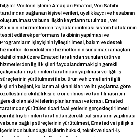
bilgiler. Verilerin İşleme Amaçları Emated, Veri Sahibi
tarafından sağlanan kişisel verileri, üyelik kaydı ve hesabının
oluşturulması ve buna ilişkin kayıtların tutulması, Veri
Sahibi’nin hizmetlerden faydalandırılması sistem hatalarının
tespit edilerek performans takibinin yapılması ve
Programların işleyişinin iyileştirilmesi, bakım ve destek
hizmetleri ile yedekleme hizmetlerinin sunulması amaçları
dahil olmak üzere Emated tarafından sunulan ürün ve
hizmetlerden ilgili kişileri faydalandırmak için gerekli
çalışmaların iş birimleri tarafından yapılması ve ilgili iş
süreçlerinin yürütülmesi ile bu ürün ve hizmetlerin ilgili
kişilerin beğeni, kullanım alışkanlıkları ve ihtiyaçlarına göre
özelleştirilerek ilgili kişilere önerilmesi ve tanıtılması için
gerekli olan aktivitelerin planlanması ve icrası, Emated
tarafından yürütülen ticari faaliyetlerin gerçekleştirilmesi
için ilgili iş birimleri tarafından gerekli çalışmaların yapılması
ve buna bağlı iş süreçlerinin yürütülmesi, Emated ve iş ilişkisi
içerisinde bulunduğu kişilerin hukuki, teknik ve ticari-iş