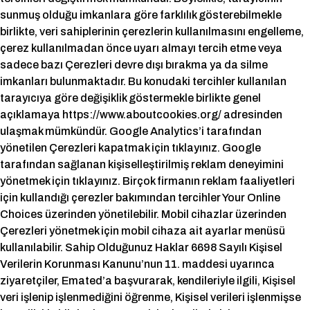
sunmuş olduğu imkanlara göre farklılık gösterebilmekle
birlikte, veri sahiplerinin çerezlerin kullanılmasını engelleme,
çerez kullanılmadan önce uyarı almayı tercih etme veya
sadece bazı Çerezleri devre dışı bırakma ya da silme
imkanları bulunmaktadır. Bu konudaki tercihler kullanılan
tarayıcıya göre değişiklik göstermekle birlikte genel
açıklamaya https://www.aboutcookies.org/ adresinden
ulaşmak mümkündür. Google Analytics’i tarafından
yönetilen Çerezleri kapatmak için tıklayınız. Google
tarafından sağlanan kişiselleştirilmiş reklam deneyimini
yönetmek için tıklayınız. Birçok firmanın reklam faaliyetleri
için kullandığı çerezler bakımından tercihler Your Online
Choices üzerinden yönetilebilir. Mobil cihazlar üzerinden
Çerezleri yönetmek için mobil cihaza ait ayarlar menüsü
kullanılabilir. Sahip Olduğunuz Haklar 6698 Sayılı Kişisel
Verilerin Korunması Kanunu’nun 11. maddesi uyarınca
ziyaretçiler, Emated’a başvurarak, kendileriyle ilgili, Kişisel
veri işlenip işlenmediğini öğrenme, Kişisel verileri işlenmişse