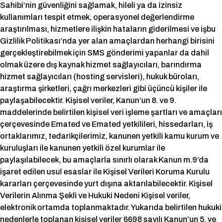
Sahibi’nin güvenliğini sağlamak, hileli ya da izinsiz
kullanımları tespit etmek, operasyonel değerlendirme
araştırılması, hizmetlere ilişkin hataların giderilmesi ve işbu
Gizlilik Politikası’nda yer alan amaçlardan herhangi birisini
gerçekleştirebilmek için SMS gönderimi yapanlar da dahil
olmak üzere dış kaynak hizmet sağlayıcıları, barındırma
hizmet sağlayıcıları (hosting servisleri), hukuk büroları,
araştırma şirketleri, çağrı merkezleri gibi üçüncü kişiler ile
paylaşabilecektir. Kişisel veriler, Kanun’un 8. ve 9.
maddelerinde belirtilen kişisel veri işleme şartları ve amaçları
çerçevesinde Emated ve Emated yetkilileri, hissedarları, iş
ortaklarımız, tedarikçilerimiz, kanunen yetkili kamu kurum ve
kuruluşları ile kanunen yetkili özel kurumlar ile
paylaşılabilecek, bu amaçlarla sınırlı olarak Kanun m.9’da
işaret edilen usul esaslar ile Kişisel Verileri Koruma Kurulu
kararları çerçevesinde yurt dışına aktarılabilecektir. Kişisel
Verilerin Alınma Şekli ve Hukuki Nedeni Kişisel veriler,
elektronik ortamda toplanmaktadır. Yukarıda belirtilen hukuki
nedenlerle toplanan kişisel veriler 6698 sayılı Kanun’un 5. ve