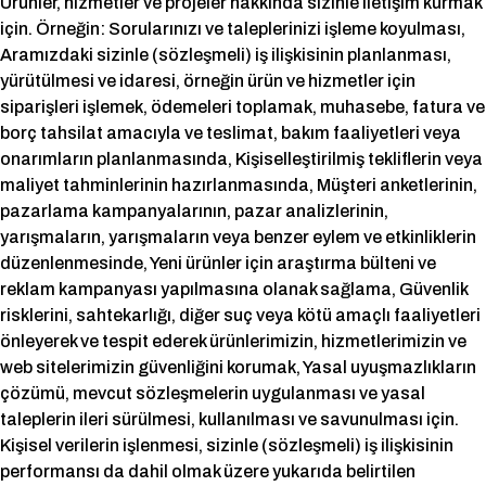
Ürünler, hizmetler ve projeler hakkında sizinle iletişim kurmak
için. Örneğin: Sorularınızı ve taleplerinizi işleme koyulması,
Aramızdaki sizinle (sözleşmeli) iş ilişkisinin planlanması,
yürütülmesi ve idaresi, örneğin ürün ve hizmetler için
siparişleri işlemek, ödemeleri toplamak, muhasebe, fatura ve
borç tahsilat amacıyla ve teslimat, bakım faaliyetleri veya
onarımların planlanmasında, Kişiselleştirilmiş tekliflerin veya
maliyet tahminlerinin hazırlanmasında, Müşteri anketlerinin,
pazarlama kampanyalarının, pazar analizlerinin,
yarışmaların, yarışmaların veya benzer eylem ve etkinliklerin
düzenlenmesinde, Yeni ürünler için araştırma bülteni ve
reklam kampanyası yapılmasına olanak sağlama, Güvenlik
risklerini, sahtekarlığı, diğer suç veya kötü amaçlı faaliyetleri
önleyerek ve tespit ederek ürünlerimizin, hizmetlerimizin ve
web sitelerimizin güvenliğini korumak, Yasal uyuşmazlıkların
çözümü, mevcut sözleşmelerin uygulanması ve yasal
taleplerin ileri sürülmesi, kullanılması ve savunulması için.
Kişisel verilerin işlenmesi, sizinle (sözleşmeli) iş ilişkisinin
performansı da dahil olmak üzere yukarıda belirtilen