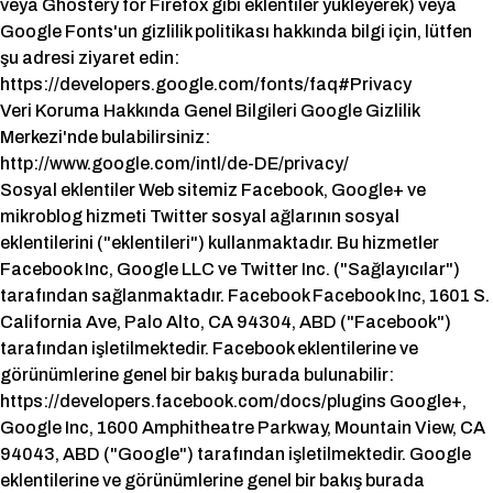
veya Ghostery for Firefox gibi eklentiler yükleyerek) veya
Google Fonts'un gizlilik politikası hakkında bilgi için, lütfen
şu adresi ziyaret edin:
https://developers.google.com/fonts/faq#Privacy
Veri Koruma Hakkında Genel Bilgileri Google Gizlilik
Merkezi'nde bulabilirsiniz:
http://www.google.com/intl/de-DE/privacy/
Sosyal eklentiler Web sitemiz Facebook, Google+ ve
mikroblog hizmeti Twitter sosyal ağlarının sosyal
eklentilerini ("eklentileri") kullanmaktadır. Bu hizmetler
Facebook Inc, Google LLC ve Twitter Inc. ("Sağlayıcılar")
tarafından sağlanmaktadır. Facebook Facebook Inc, 1601 S.
California Ave, Palo Alto, CA 94304, ABD ("Facebook")
tarafından işletilmektedir. Facebook eklentilerine ve
görünümlerine genel bir bakış burada bulunabilir:
https://developers.facebook.com/docs/plugins Google+,
Google Inc, 1600 Amphitheatre Parkway, Mountain View, CA
94043, ABD ("Google") tarafından işletilmektedir. Google
eklentilerine ve görünümlerine genel bir bakış burada