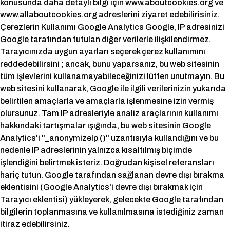
konusunda daha detaylı bilgi için www.aboutcookies.org ve
www.allaboutcookies.org adreslerini ziyaret edebilirisiniz.
Çerezlerin Kullanımı Google Analytics Google, IP adresinizi
Google tarafından tutulan diğer verilerle ilişkilendirmez.
Tarayıcınızda uygun ayarları seçerek çerez kullanımını
reddedebilirsini ; ancak, bunu yaparsanız, bu web sitesinin
tüm işlevlerini kullanamayabileceğinizi lütfen unutmayın. Bu
web sitesini kullanarak, Google ile ilgili verilerinizin yukarıda
belirtilen amaçlarla ve amaçlarla işlenmesine izin vermiş
olursunuz. Tam IP adresleriyle analiz araçlarının kullanımı
hakkındaki tartışmalar ışığında, bu web sitesinin Google
Analytics'i "_anonymizeIp ()" uzantısıyla kullandığını ve bu
nedenle IP adreslerinin yalnızca kısaltılmış biçimde
işlendiğini belirtmek isteriz. Doğrudan kişisel referansları
hariç tutun. Google tarafından sağlanan devre dışı bırakma
eklentisini (Google Analytics'i devre dışı bırakmak için
Tarayıcı eklentisi) yükleyerek, gelecekte Google tarafından
bilgilerin toplanmasına ve kullanılmasına istediğiniz zaman
itiraz edebilirsiniz.