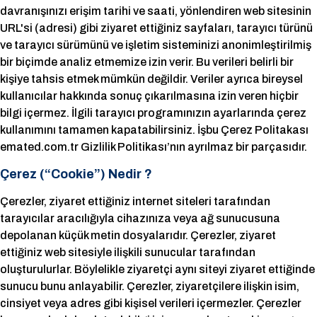
davranışınızı erişim tarihi ve saati, yönlendiren web sitesinin
URL'si (adresi) gibi ziyaret ettiğiniz sayfaları, tarayıcı türünü
ve tarayıcı sürümünü ve işletim sisteminizi anonimleştirilmiş
bir biçimde analiz etmemize izin verir. Bu verileri belirli bir
kişiye tahsis etmek mümkün değildir. Veriler ayrıca bireysel
kullanıcılar hakkında sonuç çıkarılmasına izin veren hiçbir
bilgi içermez. İlgili tarayıcı programınızın ayarlarında çerez
kullanımını tamamen kapatabilirsiniz. İşbu Çerez Politakası
emated.com.tr Gizlilik Politikası’nın ayrılmaz bir parçasıdır.
Çerez (“Cookie”) Nedir ?
Çerezler, ziyaret ettiğiniz internet siteleri tarafından
tarayıcılar aracılığıyla cihazınıza veya ağ sunucusuna
depolanan küçük metin dosyalarıdır. Çerezler, ziyaret
ettiğiniz web sitesiyle ilişkili sunucular tarafından
oluşturulurlar. Böylelikle ziyaretçi aynı siteyi ziyaret ettiğinde
sunucu bunu anlayabilir. Çerezler, ziyaretçilere ilişkin isim,
cinsiyet veya adres gibi kişisel verileri içermezler. Çerezler