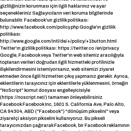
gizliliğinizin korunması için ilgili haklarınız ve ayar
seçenekleriniz Sağlayıcıların veri koruma bilgilerinde
bulunabilir. Facebook'un gizlilik politikası:
http://www.facebook.com/policy.php Google'ın gizlilik
politikası:
http://www.google.com/intl/de/+/policy/+1button.html
Twitter'ın gizlilik politikası: https://twitter.co /en/privacy
Google, Facebook veya Twitter'ın web sitemiz aracılığıyla
toplanan verileri doğrudan ilgili hizmetteki profilinizle
ilişkilendirmesini istemiyorsanız, web sitemizi ziyaret
etmeden önce ilgili hizmetten çıkış yapmanız gerekir. Ayrıca,
eklentilerin tarayıcınız için eklentilerle yüklenmesini, örneğin
"NoScript" komut dosyası engelleyicisiyle
(https://noscript.net/) tamamen önleyebilirsiniz.
Facebook Facebook Inc, 1601 S. California Ave, Palo Alto,
CA 94304, ABD ("Facebook") "dönüşüm pikselini" veya
ziyaretçi aksiyon pikselini kullanıyoruz. Bu pikseli
tarayıcınızdan çağırarak Facebook, bir Facebook reklamının