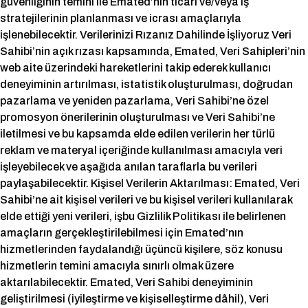
güvenliğinin temini ile Emated’nın ticari ve/veya iş
stratejilerinin planlanması ve icrası amaçlarıyla
işlenebilecektir. Verilerinizi Rızanız Dahilinde İşliyoruz Veri
Sahibi’nin açık rızası kapsamında, Emated, Veri Sahipleri’nin
web aite üzerindeki hareketlerini takip ederek kullanıcı
deneyiminin artırılması, istatistik oluşturulması, doğrudan
pazarlama ve yeniden pazarlama, Veri Sahibi’ne özel
promosyon önerilerinin oluşturulması ve Veri Sahibi’ne
iletilmesi ve bu kapsamda elde edilen verilerin her türlü
reklam ve materyal içeriğinde kullanılması amacıyla veri
işleyebilecek ve aşağıda anılan taraflarla bu verileri
paylaşabilecektir. Kişisel Verilerin Aktarılması: Emated, Veri
Sahibi’ne ait kişisel verileri ve bu kişisel verileri kullanılarak
elde ettiği yeni verileri, işbu Gizlilik Politikası ile belirlenen
amaçların gerçekleştirilebilmesi için Emated’nın
hizmetlerinden faydalandığı üçüncü kişilere, söz konusu
hizmetlerin temini amacıyla sınırlı olmak üzere
aktarılabilecektir. Emated, Veri Sahibi deneyiminin
geliştirilmesi (iyileştirme ve kişiselleştirme dâhil), Veri