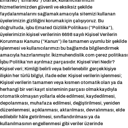
Emated (“Emated”) olarak, kullanıcılarımızın
hizmetlerimizden güvenli ve eksiksiz şekilde
faydalanmalarını sağlamak amacıyla sitemizi kullanan
üyelerimizin gizliliğini korumak için çalışıyoruz. Bu
doğrultuda, işbu Emated Gizlilik Politikası (“Politika”),
üyelerimizin kişisel verilerinin 6698 sayılı Kişisel Verilerin
Korunması Kanunu (“Kanun”) ile tamamen uyumlu bir şekilde
işlenmesi ve kullanıcılarımızı bu bağlamda bilgilendirmek
amacıyla hazırlanmıştır. İkizmuhendislik.com çerez politikası
İşbu Politika’nın ayrılmaz parçasıdır. Kişisel Veri Nedir?
Kişisel veri; Kimliği belirli veya belirlenebilir gerçek kişiye
ilişkin her türlü bilgiyi, ifade eder. Kişisel verilerin işlenmesi;
Kişisel verilerin tamamen veya kısmen otomatik olan ya da
herhangi bir veri kayıt sisteminin parçası olmak kaydıyla
otomatik olmayan yollarla elde edilmesi, kaydedilmesi,
depolanması, muhafaza edilmesi, değiştirilmesi, yeniden
düzenlenmesi, açıklanması, aktarılması, devralınması, elde
edilebilir hâle getirilmesi, sınıflandırılması ya da
kullanılmasının engellenmesi gibi veriler üzerinde