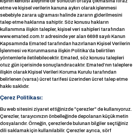
kişinin kendisi aleyhine bir sonucun ortaya çıkmasına itiraz
etme ve kişisel verilerin kanuna aykırı olarak işlenmesi
sebebiyle zarara uğraması halinde zararın giderilmesini
talep etme haklarına sahiptir. Söz konusu hakların
kullanımına ilişkin talepler, kişisel veri sahipleri tarafından
www.emated.com.tr adresinde yer alan 6698 sayılı Kanun
Kapsamında Emated tarafından hazırlanan Kişisel Verilerin
İşlenmesi ve Korunmasına ilişkin Politika’da belirtilen
yöntemlerle iletilebilecektir. Emated, söz konusu talepleri
otuz gün içerisinde sonuçlandıracaktır. Emated’nın taleplere
ilişkin olarak Kişisel Verileri Koruma Kurulu tarafından
belirlenen (varsa) ücret tarifesi üzerinden ücret talep etme
hakkı saklıdır.
Çerez Politikası:
Bu web sitesini ziyaret ettiğinizde "çerezler" de kullanıyoruz.
Çerezler, tarayıcınızın önbelleğinde depolanan küçük metin
dosyalarıdır. Örneğin, çerezlerde bulunan bilgiler seçtiğiniz
dili saklamak için kullanılabilir. Çerezler ayrıca, sörf