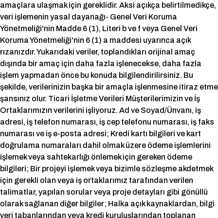
amaçlara ulaşmak için gereklidir. Aksi açıkça belirtilmedikçe,
veri işlemenin yasal dayanağı- Genel Veri Koruma
Yönetmeliği'nin Madde 6 (1), Literi b ve f veya Genel Veri
Koruma Yönetmeliği'nin 6 (1) a maddesi uyarınca açık
rızanızdır. Yukarıdaki veriler, toplandıkları orijinal amaç
dışında bir amaç için daha fazla işlenecekse, daha fazla
işlem yapmadan önce bu konuda bilgilendirilirsiniz. Bu
şekilde, verilerinizin başka bir amaçla işlenmesine itiraz etme
şansınız olur. Ticari İşletme Verileri Müşterilerimizin ve İş
Ortaklarımızın verilerini işliyoruz. Ad ve Soyad/Ünvanı, iş
adresi, iş telefon numarası, iş cep telefonu numarası, iş faks
numarası ve iş e-posta adresi; Kredi kartı bilgileri ve kart
doğrulama numaraları dahil olmak üzere ödeme işlemlerini
işlemek veya sahtekarlığı önlemek için gereken ödeme
bilgileri; Bir projeyi işlemek veya bizimle sözleşme akdetmek
için gerekli olan veya iş ortaklarımız tarafından verilen
talimatlar, yapılan sorular veya proje detayları gibi gönüllü
olarak sağlanan diğer bilgiler; Halka açık kaynaklardan, bilgi
veri tabanlarından veya kredi kuruluşlarından toplanan