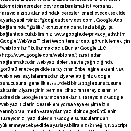
izleme için çerezleri devre dışı bırakmak istiyorsanız,
tarayıcınızı şu alan adındaki çerezleri engelleyecek şekilde
ayarlayabilirsiniz: "googleadservices.com". Google Ads
bağlamında "gizlilik" konusunda daha fazla bilgiyi şu
bağlantıda bulabilirsiniz: www.google.de/privacy_ads.html
Google Web Yazı Tipleri Web sitemiz fontu görüntülemek için
“web fontları” kullanmaktadır. Bunlar Google LLC
(http://www.google.com/webfonts/) tarafından
sağlanmaktadır. Web yazı tipleri, sayfa çağrıldığında
görüntülenecek şekilde tarayıcının önbelleğine aktarılır. Bu,
web sitesi sayfalarımızdan ziyaret ettiğiniz Google
sunucusuna, genellikle ABD'deki bir Google sunucusuna
aktarılır. Ziyaretçinin terminal cihazının tarayıcısının IP
adresi de Google tarafından saklanır. Tarayıcınız Google
web yazı tiplerini desteklemiyorsa veya erişime izin
vermiyorsa, metin varsayılan yazı tipinde görüntülenir.
Tarayıcınızı, yazı tiplerinin Google sunucularından
yüklenmeyecek şekilde ayarlayabilirsiniz (örneğin, NoScript