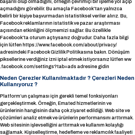
başarılı olup olmadığını, örneğin çevrimiçi bir işleme yol açıp
açmadığını görebilir. Bu amaçla Facebook'tan yalnızca
belirli bir kişiye başvurmadan istatistiksel veriler alırız. Bu,
Facebook reklamlarının istatistik ve pazar araştırması
açısından etkinliğini ölçmemizi sağlar. Bu özellikle
Facebook'ta oturum açtıysanız doğrudur. Daha fazla bilgi
için lütfen https://www.facebook.com/about/privacy/
adresindeki Facebook Gizlilik Politikasına bakın. Dönüşüm
piksellerine verdiğiniz izni iptal etmek istiyorsanız lütfen ww
.facebook.com/settings?tab=ads adresine gidin
Neden Çerezler Kullanılmaktadır ? Çerezleri Neden
Kullanıyoruz ?
Platform’un çalışması için gerekli temel fonksiyonları
gerçekleştirmek. Örneğin, Emated hizmetlerinin ve
ürünlerinin hangisinin daha çok ziyaret edildiği. Web site ve
çözümleri analiz etmek ve ürünlerin performansını arttırmak.
Web sitesinin işlevselliğini arttırmak ve kullanım kolaylığı
sağlamak. Kişiselleştirme, hedefleme ve reklamcılık faaliyeti