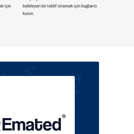
ek için
belirleyen bir teklif istemek için bağlantı
kurun.