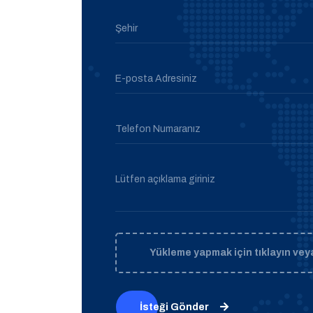
Şehir
E-posta Adresiniz
Telefon Numaranız
Lütfen açıklama giriniz
Yükleme yapmak için tıklayın veya
İsteği Gönder