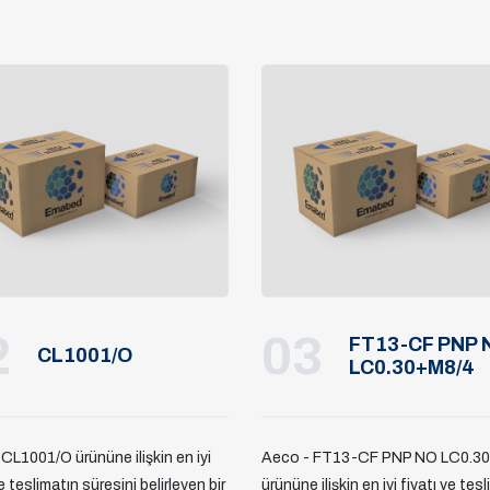
2
03
FT13-CF PNP 
CL1001/O
LC0.30+M8/4
CL1001/O ürününe ilişkin en iyi
Aeco - FT13-CF PNP NO LC0.3
e teslimatın süresini belirleyen bir
ürününe ilişkin en iyi fiyatı ve tes