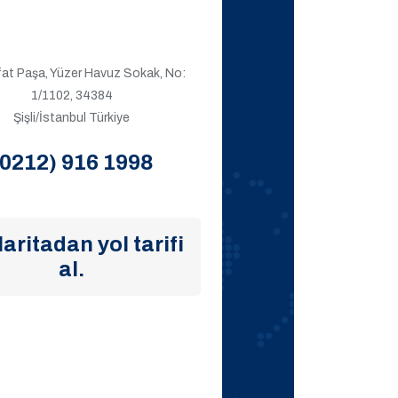
ıfat Paşa, Yüzer Havuz Sokak, No:
1/1102, 34384
Şişli/İstanbul Türkiye
(0212) 916 1998
aritadan yol tarifi
al.