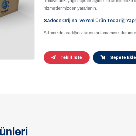
Türkiye'deki yağın lojistik ağımız ile ürünleriniz
hizmetlerimizden yararlanın.
Sadece Orijinal ve Yeni Ürün Tedariği Yap
Sitemizde aradığınız ürünü bulamamınız durumund
Teklif İste
Sepete Ekle
ünleri