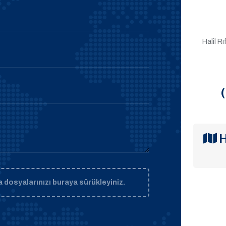
Halil R
H
 dosyalarınızı buraya sürükleyiniz.