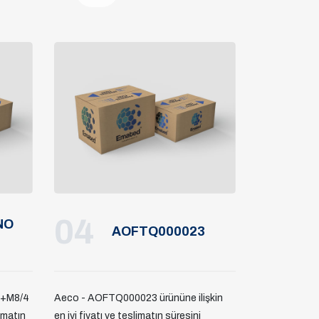
04
NO
AOFTQ000023
0+M8/4
Aeco - AOFTQ000023 ürününe ilişkin
limatın
en iyi fiyatı ve teslimatın süresini