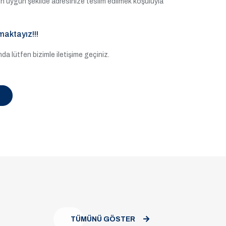
e en uygun şekilde adresinize teslim edilmek koşuluyla
maktayız!!!
a lütfen bizimle iletişime geçiniz.
TÜMÜNÜ GÖSTER