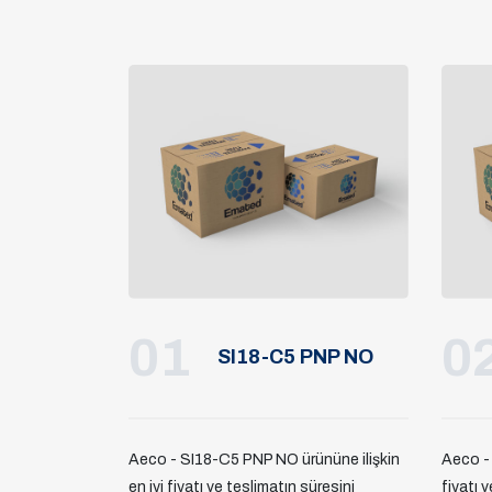
01
0
SI18-C5 PNP NO
Aeco - SI18-C5 PNP NO ürününe ilişkin
Aeco - 
en iyi fiyatı ve teslimatın süresini
fiyatı v