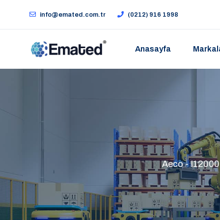
info@emated.com.tr
(0212) 916 1998
Anasayfa
Markal
Aeco - I1200035