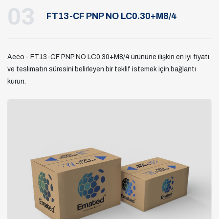
03
FT13-CF PNP NO LC0.30+M8/4
Aeco - FT13-CF PNP NO LC0.30+M8/4 ürününe ilişkin en iyi fiyatı
ve teslimatın süresini belirleyen bir teklif istemek için bağlantı
kurun.