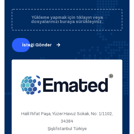
Yükleme yapmak için tıklayın veya
dosyalarınızı buraya sürükleyiniz.
İsteği Gönder
Halil Rıfat Paşa, Yüzer Havuz Sokak, No: 1/1102,
34384
Şişli/İstanbul Türkiye