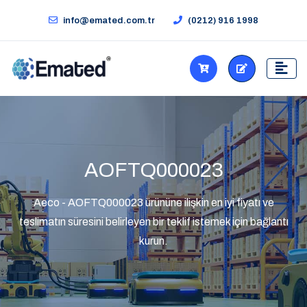
info@emated.com.tr
(0212) 916 1998
AOFTQ000023
Aeco - AOFTQ000023 ürününe ilişkin en iyi fiyatı ve
teslimatın süresini belirleyen bir teklif istemek için bağlantı
kurun.