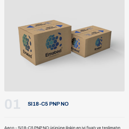
01
SI18-C5 PNP NO
Aeco - SI18-C5 PNP NO ürününe ilişkin en iyi fiyatı ve teslimatın