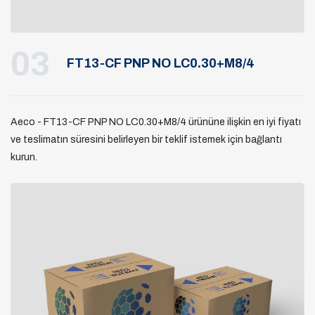
03
FT13-CF PNP NO LC0.30+M8/4
Aeco - FT13-CF PNP NO LC0.30+M8/4 ürününe ilişkin en iyi fiyatı
ve teslimatın süresini belirleyen bir teklif istemek için bağlantı
kurun.