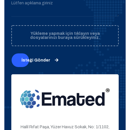
Lütfen açıklama giriniz
Yükleme yapmak için tıklayın veya
dosyalarınızı buraya sürükleyiniz.
İsteği Gönder
Halil Rıfat Paşa, Yüzer Havuz Sokak, No: 1/1102,