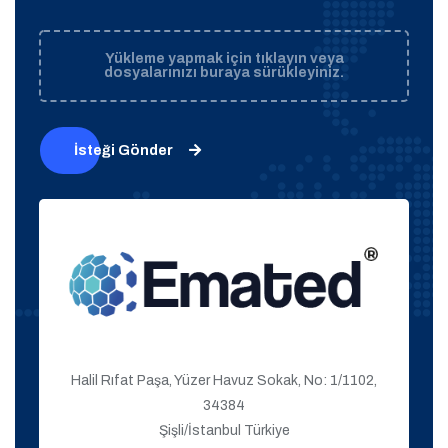
Yükleme yapmak için tıklayın veya
dosyalarınızı buraya sürükleyiniz.
İsteği Gönder
Halil Rıfat Paşa, Yüzer Havuz Sokak, No: 1/1102,
34384
Şişli/İstanbul Türkiye