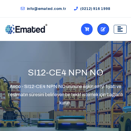
info@emated.com.tr
(0212) 916 1998
SI12-CE4 NPN NO
Aeco - SI12-CE4 NPN NO ürününe ilişkin en iyi fiyatı ve
teslimatın süresini belirleyen bir teklif istemek için bağlantı
kurun.