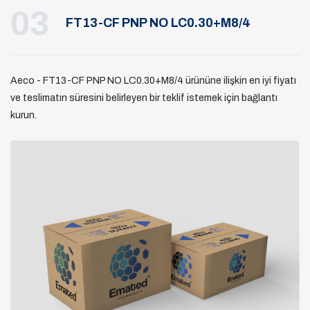
03
FT13-CF PNP NO LC0.30+M8/4
Aeco - FT13-CF PNP NO LC0.30+M8/4 ürününe ilişkin en iyi fiyatı
ve teslimatın süresini belirleyen bir teklif istemek için bağlantı
kurun.