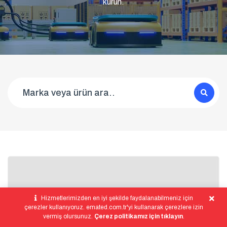
kurun.
Hizmetlerimizden en iyi şekilde faydalanabilmeniz için
çerezler kullanıyoruz. emated.com.tr'yi kullanarak çerezlere izin
vermiş olursunuz.
Çerez politikamız için tıklayın
.