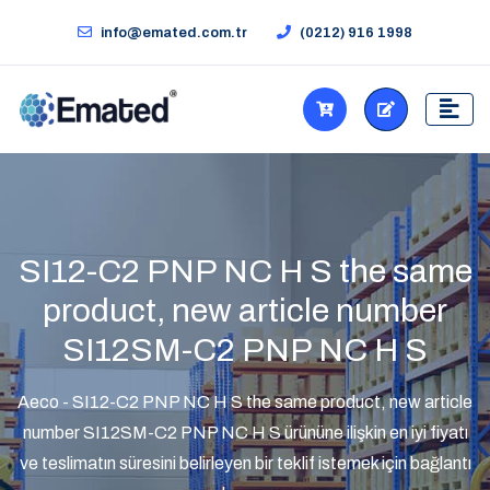
info@emated.com.tr
(0212) 916 1998
SI12-C2 PNP NC H S the same
product, new article number
SI12SM-C2 PNP NC H S
Aeco - SI12-C2 PNP NC H S the same product, new article
number SI12SM-C2 PNP NC H S ürününe ilişkin en iyi fiyatı
ve teslimatın süresini belirleyen bir teklif istemek için bağlantı