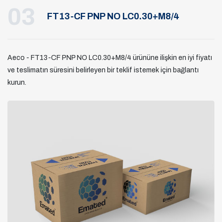
03
FT13-CF PNP NO LC0.30+M8/4
Aeco - FT13-CF PNP NO LC0.30+M8/4 ürününe ilişkin en iyi fiyatı
ve teslimatın süresini belirleyen bir teklif istemek için bağlantı
kurun.