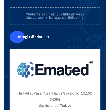
Yükleme yapmak için tıklayın veya
dosyalarınızı buraya sürükleyiniz.
İsteği Gönder
Halil Rıfat Paşa, Yüzer Havuz Sokak, No: 1/1102,
34384
Şişli/İstanbul Türkiye