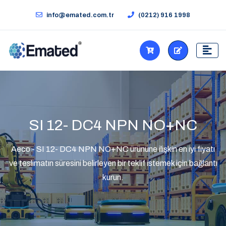
info@emated.com.tr
(0212) 916 1998
SI 12- DC4 NPN NO+NC
Aeco - SI 12- DC4 NPN NO+NC ürününe ilişkin en iyi fiyatı
ve teslimatın süresini belirleyen bir teklif istemek için bağlantı
kurun.