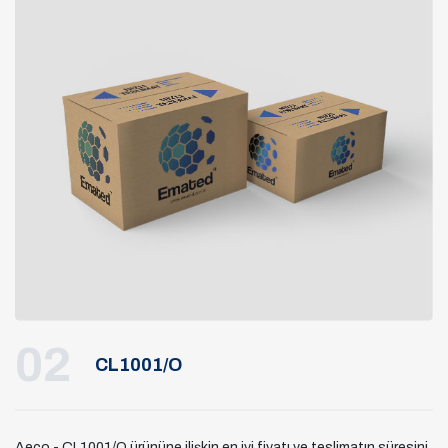
02
CL1001/O
Aeco - CL1001/O ürününe ilişkin en iyi fiyatı ve teslimatın süresini