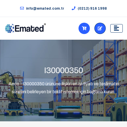
info@emated.com.tr
(0212) 916 1998
I30000350
Aeco - I30000350 ürününe ilişkin en iyi fiyatı ve teslimatın
süresini belirleyen bir teklif istemek için bağlantı kurun.