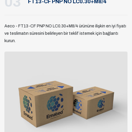
03
FT13-CF PNP NO LC0.30+M8/4
Aeco - FT13-CF PNP NO LC0.30+M8/4 ürününe ilişkin en iyi fiyatı
ve teslimatın süresini belirleyen bir teklif istemek için bağlantı
kurun.