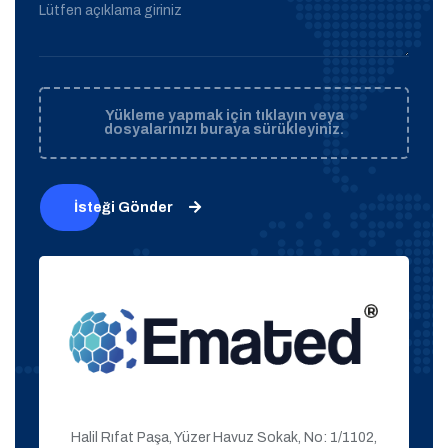
Lütfen açıklama giriniz
Yükleme yapmak için tıklayın veya
dosyalarınızı buraya sürükleyiniz.
İsteği Gönder
Halil Rıfat Paşa, Yüzer Havuz Sokak, No: 1/1102,