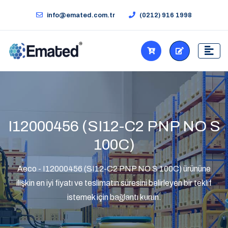
info@emated.com.tr
(0212) 916 1998
I12000456 (SI12-C2 PNP NO S
100C)
Aeco - I12000456 (SI12-C2 PNP NO S 100C) ürününe
ilişkin en iyi fiyatı ve teslimatın süresini belirleyen bir teklif
istemek için bağlantı kurun.