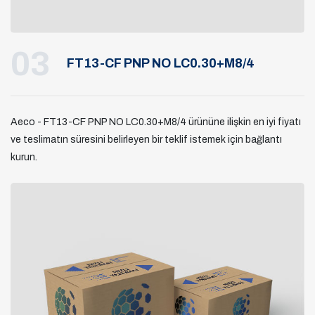
03
FT13-CF PNP NO LC0.30+M8/4
Aeco - FT13-CF PNP NO LC0.30+M8/4 ürününe ilişkin en iyi fiyatı
ve teslimatın süresini belirleyen bir teklif istemek için bağlantı
kurun.