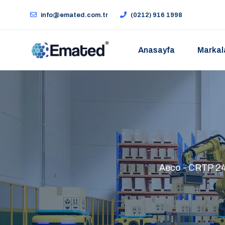
info@emated.com.tr
(0212) 916 1998
Anasayfa
Markal
Aeco - CRTP 24 VA