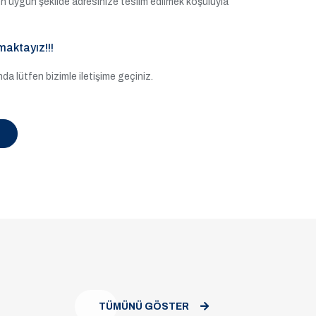
e en uygun şekilde adresinize teslim edilmek koşuluyla
maktayız!!!
a lütfen bizimle iletişime geçiniz.
TÜMÜNÜ GÖSTER