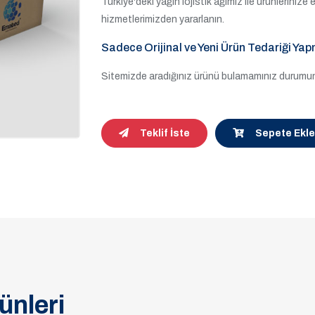
Türkiye'deki yağın lojistik ağımız ile ürünleriniz
hizmetlerimizden yararlanın.
Sadece Orijinal ve Yeni Ürün Tedariği Yap
Sitemizde aradığınız ürünü bulamamınız durumund
Teklif İste
Sepete Ekle
ünleri