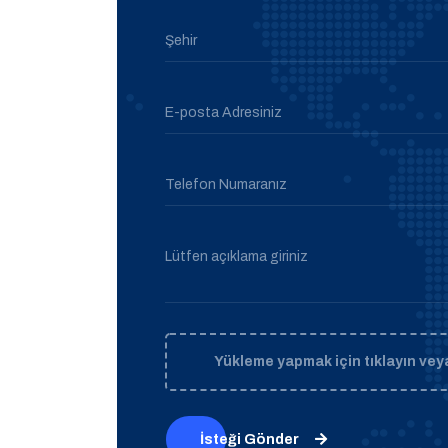
Şehir
E-posta Adresiniz
Telefon Numaranız
Lütfen açıklama giriniz
Yükleme yapmak için tıklayın veya
İsteği Gönder