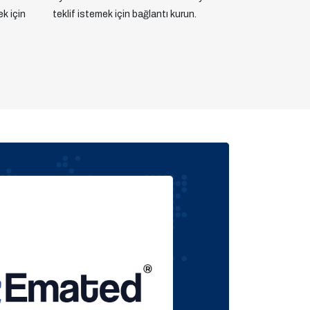
ek için
teklif istemek için bağlantı kurun.