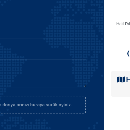
Halil R
H
 dosyalarınızı buraya sürükleyiniz.