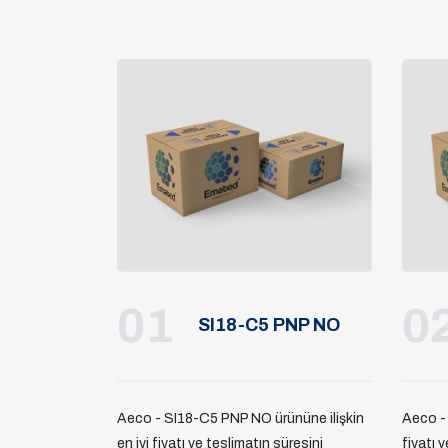
01
0
SI18-C5 PNP NO
Aeco - SI18-C5 PNP NO ürününe ilişkin
Aeco - 
en iyi fiyatı ve teslimatın süresini
fiyatı v