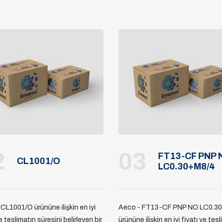
2
03
FT13-CF PNP 
CL1001/O
LC0.30+M8/4
CL1001/O ürününe ilişkin en iyi
Aeco - FT13-CF PNP NO LC0.3
e teslimatın süresini belirleyen bir
ürününe ilişkin en iyi fiyatı ve tes