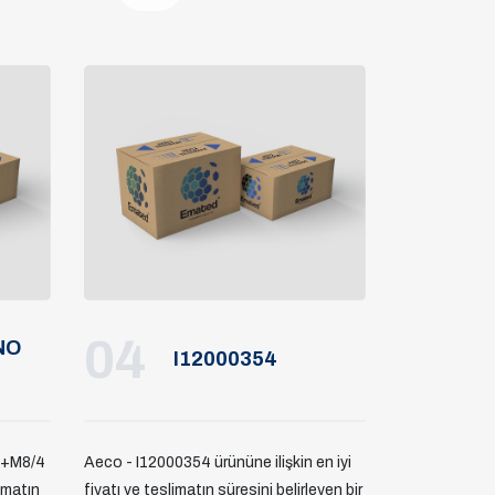
04
NO
I12000354
0+M8/4
Aeco - I12000354 ürününe ilişkin en iyi
limatın
fiyatı ve teslimatın süresini belirleyen bir