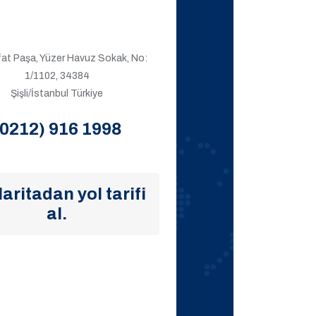
ıfat Paşa, Yüzer Havuz Sokak, No:
1/1102, 34384
Şişli/İstanbul Türkiye
(0212) 916 1998
aritadan yol tarifi
al.