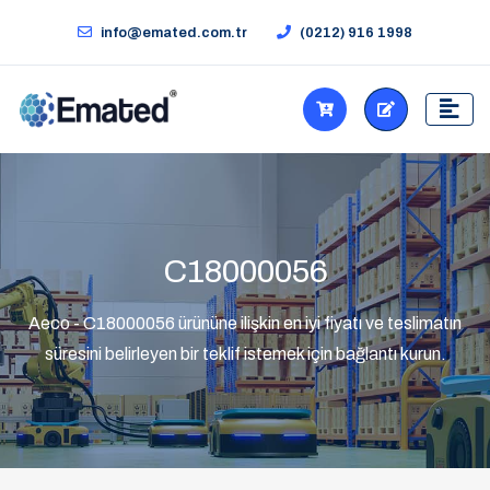
info@emated.com.tr
(0212) 916 1998
C18000056
Aeco - C18000056 ürününe ilişkin en iyi fiyatı ve teslimatın
süresini belirleyen bir teklif istemek için bağlantı kurun.