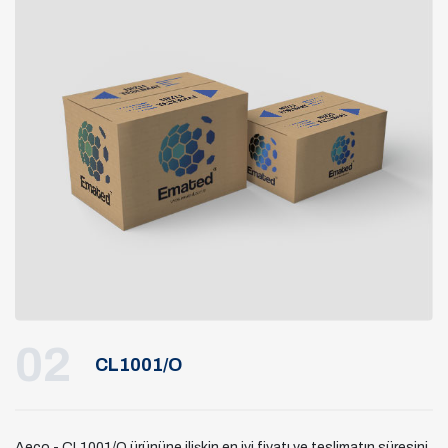
02
CL1001/O
Aeco - CL1001/O ürününe ilişkin en iyi fiyatı ve teslimatın süresini