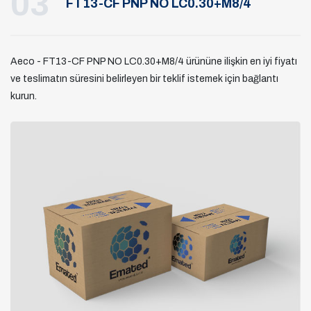
03
FT13-CF PNP NO LC0.30+M8/4
Aeco - FT13-CF PNP NO LC0.30+M8/4 ürününe ilişkin en iyi fiyatı
ve teslimatın süresini belirleyen bir teklif istemek için bağlantı
kurun.