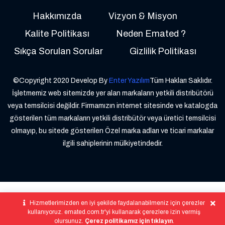
Hakkımızda
Vizyon & Misyon
Kalite Politikası
Neden Emated ?
Sıkça Sorulan Sorular
Gizlilik Politikası
©Copyright 2020 Develop By
Enter Yazılım
Tüm Hakları Saklıdır.
İşletmemiz web sitemizde yer alan markaların yetkili distribütörü
veya temsilcisi değildir. Firmamızın internet sitesinde ve katalogda
gösterilen tüm markaların yetkili distribütör veya üretici temsilcisi
olmayıp, bu sitede gösterilen Özel marka adları ve ticari markalar
ilgili sahiplerinin mülkiyetindedir.
Hizmetlerimizden en iyi şekilde faydalanabilmeniz için çerezler
kullanıyoruz. emated.com.tr'yi kullanarak çerezlere izin vermiş
olursunuz.
Çerez politikamız için tıklayın
.