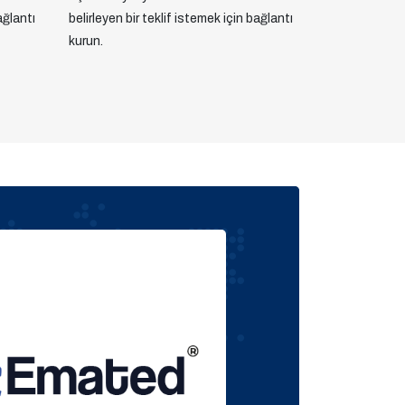
ağlantı
belirleyen bir teklif istemek için bağlantı
kurun.