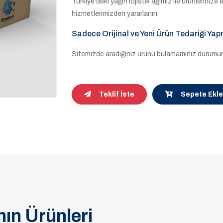
Türkiye'deki yağın lojistik ağımız ile ürünleriniz
hizmetlerimizden yararlanın.
Sadece Orijinal ve Yeni Ürün Tedariği Yap
Sitemizde aradığınız ürünü bulamamınız durumund
Teklif İste
Sepete Ekle
ın Ürünleri