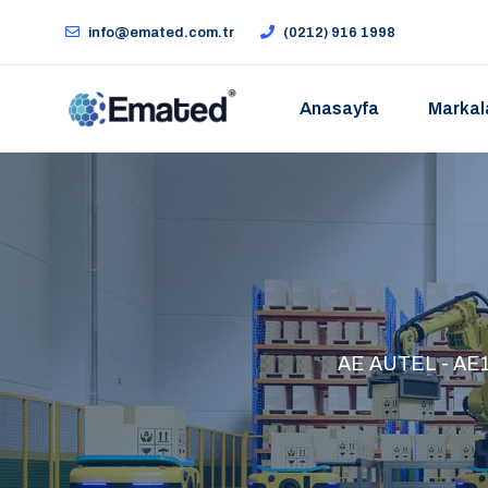
info@emated.com.tr
(0212) 916 1998
Anasayfa
Markal
AE AUTEL - AE1822