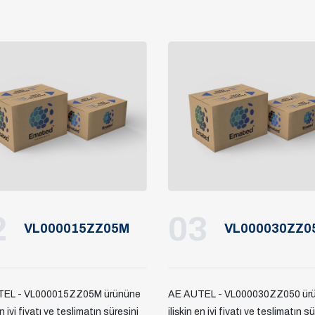
2
03
VL000015ZZ05M
VL000030ZZ0
TEL - VL000015ZZ05M ürününe
AE AUTEL - VL000030ZZ050 ür
en iyi fiyatı ve teslimatın süresini
ilişkin en iyi fiyatı ve teslimatın s