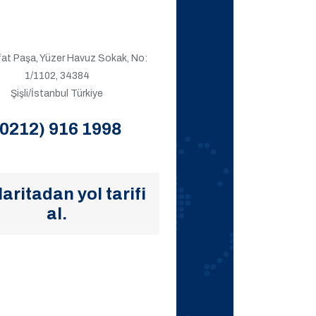
ıfat Paşa, Yüzer Havuz Sokak, No:
1/1102, 34384
Şişli/İstanbul Türkiye
(0212) 916 1998
aritadan yol tarifi
al.