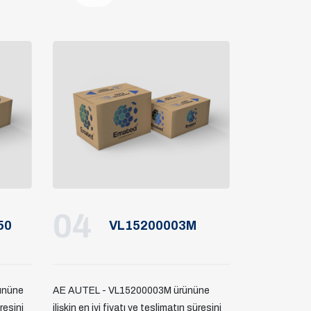
04
50
VL15200003M
ününe
AE AUTEL - VL15200003M ürününe
üresini
ilişkin en iyi fiyatı ve teslimatın süresini