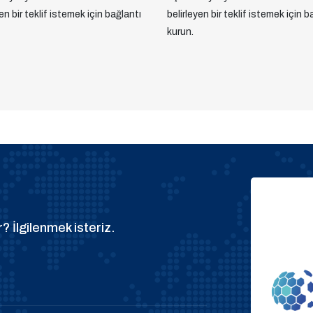
yen bir teklif istemek için bağlantı
belirleyen bir teklif istemek için b
kurun.
? İlgilenmek isteriz.