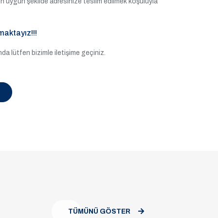
e en uygun şekilde adresinize teslim edilmek koşuluyla
maktayız!!!
a lütfen bizimle iletişime geçiniz.
TÜMÜNÜ GÖSTER