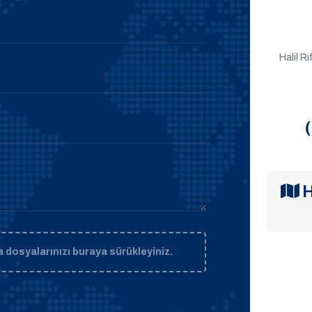
Halil R
H
 dosyalarınızı buraya sürükleyiniz.