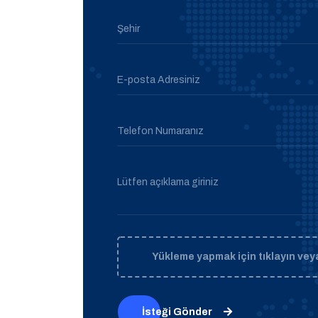
Şehir
E-posta Adresiniz
Telefon Numaranız
Lütfen açıklama giriniz
Yükleme yapmak için tıklayın veya
İsteği Gönder