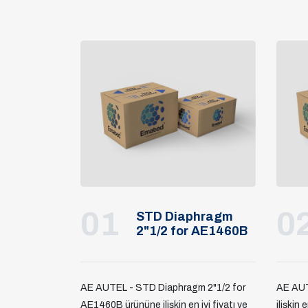
01
0
STD Diaphragm
2"1/2 for AE1460B
AE AUTEL - STD Diaphragm 2"1/2 for
AE AU
AE1460B ürününe ilişkin en iyi fiyatı ve
ilişkin 