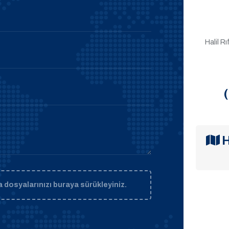
Halil R
H
 dosyalarınızı buraya sürükleyiniz.