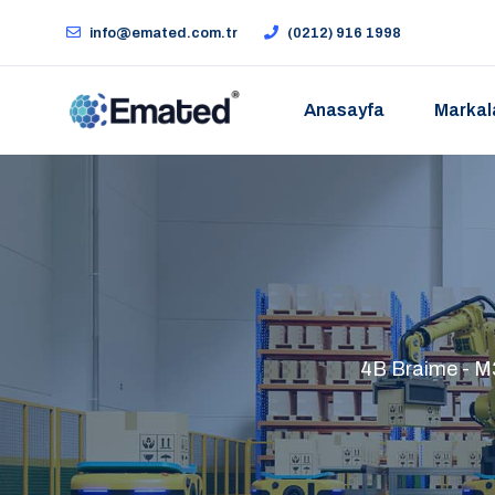
info@emated.com.tr
(0212) 916 1998
Anasayfa
Markal
4B Braime - M30