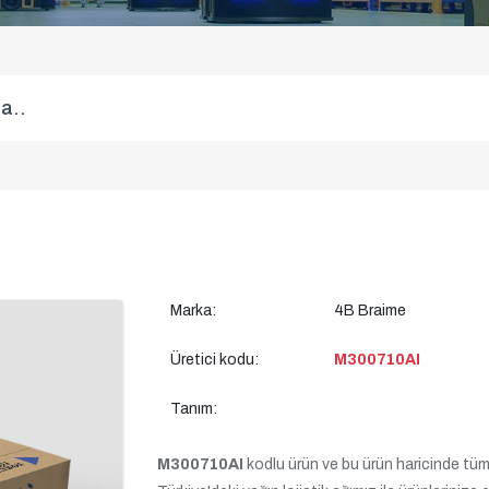
Marka:
4B Braime
Üretici kodu:
M300710AI
Tanım:
M300710AI
kodlu ürün ve bu ürün haricinde tüm ür