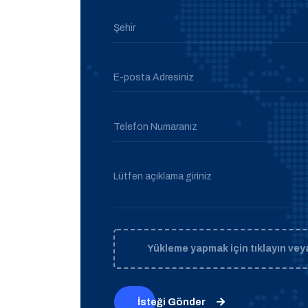
Şehir
E-posta Adresiniz
Telefon Numaranız
Lütfen açıklama giriniz
Yükleme yapmak için tıklayın veya
İsteği Gönder