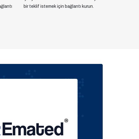
ağlantı
bir teklif istemek için bağlantı kurun.