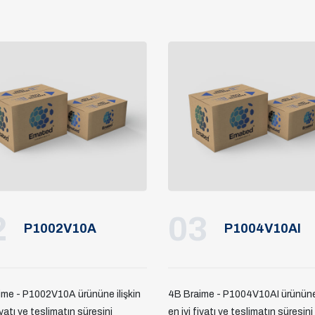
2
03
P1002V10A
P1004V10AI
ime - P1002V10A ürününe ilişkin
4B Braime - P1004V10AI ürününe 
iyatı ve teslimatın süresini
en iyi fiyatı ve teslimatın süresini