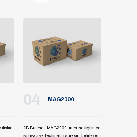
04
MAG2000
ilişkin
4B Braime - MAG2000 ürününe ilişkin en
iyi fiyatı ve teslimatın süresini belirleyen