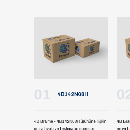
01
0
4B142N08H
4B Braime - 4B142N08H ürününe ilişkin
4B Bra
en iyi fiyatı ve teslimatın süresini
en iyi f