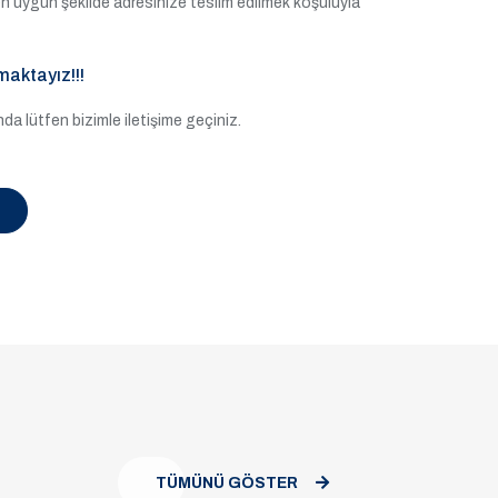
e en uygun şekilde adresinize teslim edilmek koşuluyla
maktayız!!!
a lütfen bizimle iletişime geçiniz.
TÜMÜNÜ GÖSTER