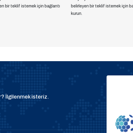
yen bir teklif istemek için bağlantı
belirleyen bir teklif istemek için b
kurun.
? İlgilenmek isteriz.