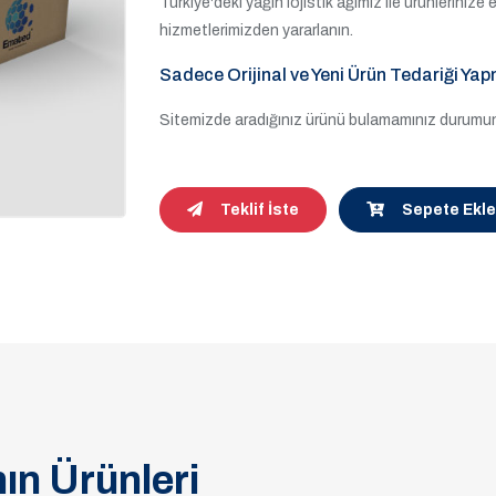
Türkiye'deki yağın lojistik ağımız ile ürünleriniz
hizmetlerimizden yararlanın.
Sadece Orijinal ve Yeni Ürün Tedariği Yap
Sitemizde aradığınız ürünü bulamamınız durumund
Teklif İste
Sepete Ekle
ın Ürünleri