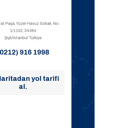
ıfat Paşa, Yüzer Havuz Sokak, No:
1/1102, 34384
Şişli/İstanbul Türkiye
(0212) 916 1998
aritadan yol tarifi
al.