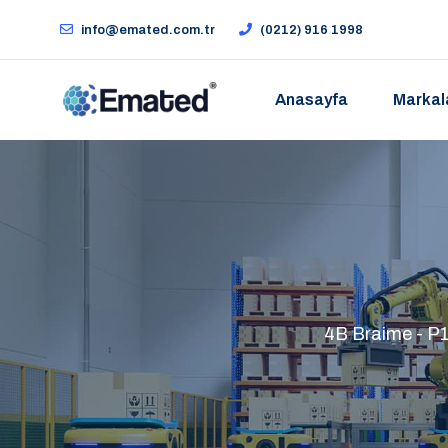
info@emated.com.tr
(0212) 916 1998
Anasayfa
Markal
4B Braime - P10