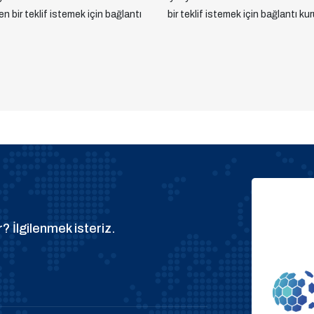
yen bir teklif istemek için bağlantı
bir teklif istemek için bağlantı kur
? İlgilenmek isteriz.