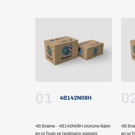
01
0
4B142N08H
4B Braime - 4B142N08H ürününe ilişkin
4B Bra
en iyi fiyatı ve teslimatın süresini
en iyi f