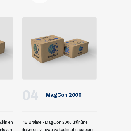
04
MagCon 2000
şkin en
4B Braime - MagCon 2000 ürününe
lirleyen
ilişkin en iyi fiyatı ve teslimatın süresini