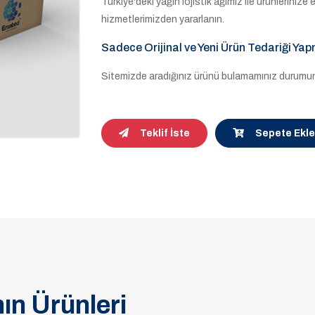
Türkiye'deki yağın lojistik ağımız ile ürünleriniz
hizmetlerimizden yararlanın.
Sadece Orijinal ve Yeni Ürün Tedariği Yap
Sitemizde aradığınız ürünü bulamamınız durumund
Teklif İste
Sepete Ekle
ın Ürünleri