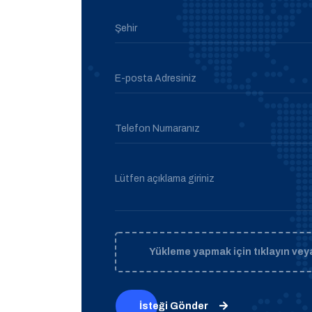
Şehir
E-posta Adresiniz
Telefon Numaranız
Lütfen açıklama giriniz
Yükleme yapmak için tıklayın veya
İsteği Gönder