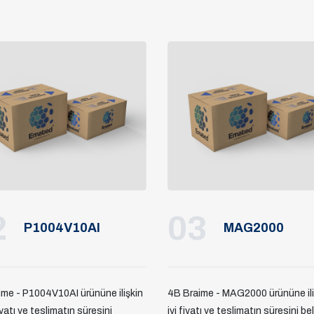
2
03
P1004V10AI
MAG2000
ime - P1004V10AI ürününe ilişkin
4B Braime - MAG2000 ürününe ili
iyatı ve teslimatın süresini
iyi fiyatı ve teslimatın süresini be