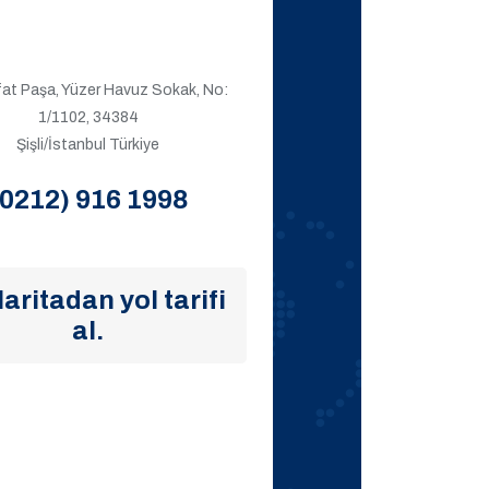
ıfat Paşa, Yüzer Havuz Sokak, No:
1/1102, 34384
Şişli/İstanbul Türkiye
(0212) 916 1998
aritadan yol tarifi
al.