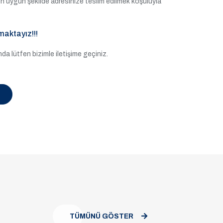
e en uygun şekilde adresinize teslim edilmek koşuluyla
maktayız!!!
a lütfen bizimle iletişime geçiniz.
TÜMÜNÜ GÖSTER