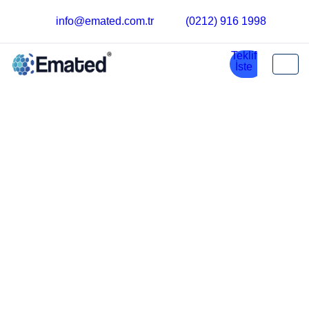
info@emated.com.tr
(0212) 916 1998
Sıkça Sorulan Sorular
Ardığınız tüm soruların cevaplarını hızlı tedarik ve güvenilir
hizmetin buluşma noktası Emated.com.tr'de bulabilirsiniz.
Yedek parça alırken nelere dikkat etmeliyiz ?