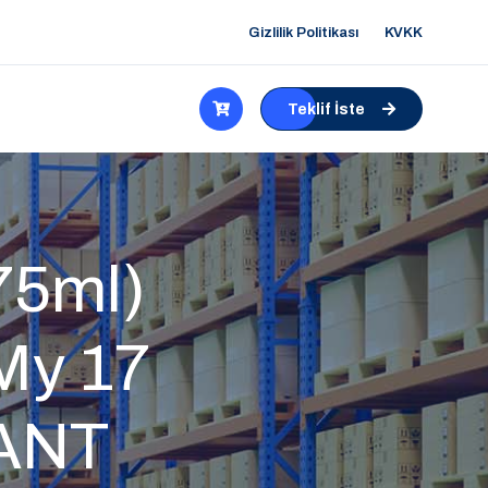
Gizlilik Politikası
KVKK
Teklif İste
 75ml)
My 17
MANT