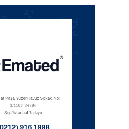
ıfat Paşa, Yüzer Havuz Sokak, No:
1/1102, 34384
Şişli/İstanbul Türkiye
(0212) 916 1998