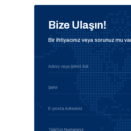
Bize Ulaşın!
Bir ihtiyacınız veya sorunuz mu var
Adınız veya Şirket Adı
Şehir
E-posta Adresiniz
Telefon Numaranız