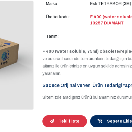
Marka:
Esk TETRABOR (3M)
Üretici kodu:
F 400 (water solubl
10257 DIAMANT
Tanım:
F 400 (water soluble, 75ml) obsolete/rep
ve bu ürün haricinde tüm ürünlerin tedariği için bizi
ağımız ile ürünlerinize en uygun şekilde adresin
yararlanın.
Sadece Orijinal ve Yeni Ürün Tedariği Yap
Sitemizde aradığınız ürünü bulamamınız durumund
Teklif İste
Sepete Ekle