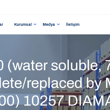
ar
Kurumsal
Medya
İletişim
 (water soluble,
lete/replaced by 
00) 10257 DIA