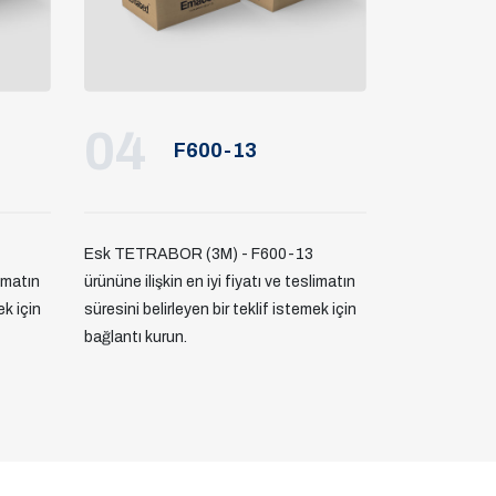
04
F600-13
Esk TETRABOR (3M) - F600-13
limatın
ürününe ilişkin en iyi fiyatı ve teslimatın
ek için
süresini belirleyen bir teklif istemek için
bağlantı kurun.