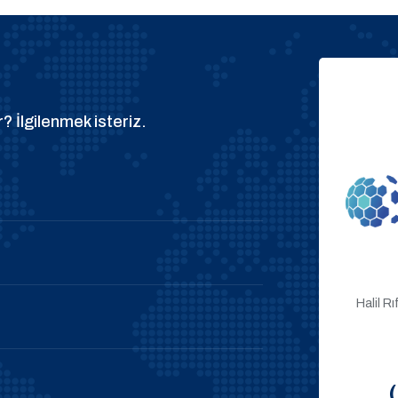
? İlgilenmek isteriz.
Halil R