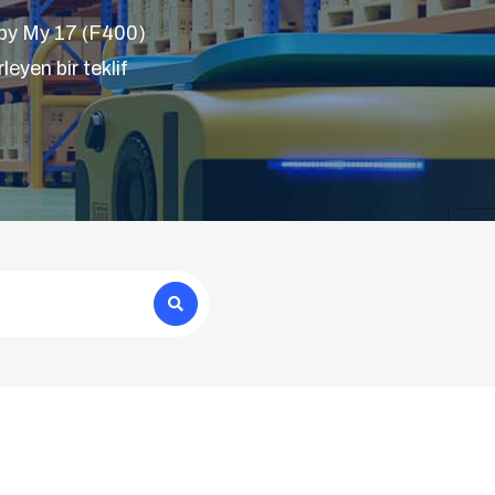
 by My 17 (F400)
eyen bir teklif