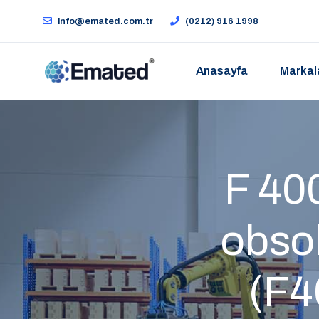
info@emated.com.tr
(0212) 916 1998
Anasayfa
Markal
F 400
obso
(F4