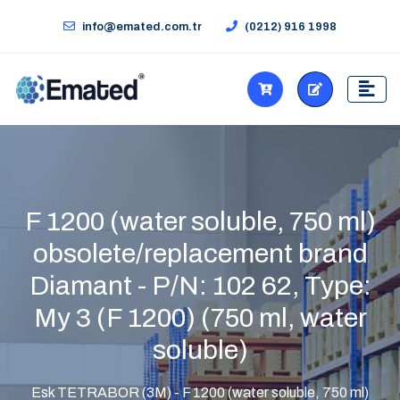
info@emated.com.tr
(0212) 916 1998
F 1200 (water soluble, 750 ml)
obsolete/replacement brand
Diamant - P/N: 102 62, Type:
My 3 (F 1200) (750 ml, water
soluble)
Esk TETRABOR (3M) - F 1200 (water soluble, 750 ml)