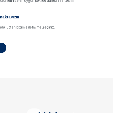
ile ürünlerinize en uygun şekilde adresinize teslim
maktayız!!!
a lütfen bizimle iletişime geçiniz.