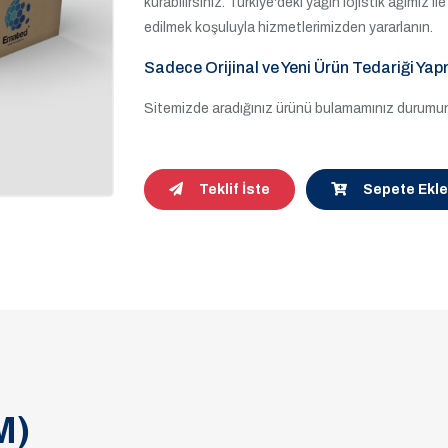
kurabilirsiniz. Türkiye'deki yağın lojistik ağımız 
edilmek koşuluyla hizmetlerimizden yararlanın.
Sadece Orijinal ve Yeni Ürün Tedariği Yap
Sitemizde aradığınız ürünü bulamamınız durumund
Teklif İste
Sepete Ekle
M)