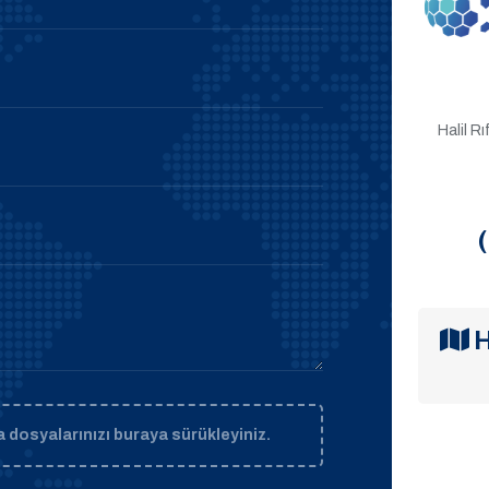
Halil R
H
 dosyalarınızı buraya sürükleyiniz.