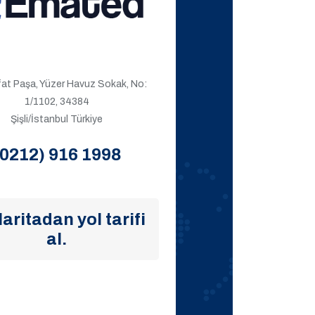
ıfat Paşa, Yüzer Havuz Sokak, No:
1/1102, 34384
Şişli/İstanbul Türkiye
(0212) 916 1998
aritadan yol tarifi
al.