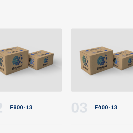
2
03
F800-13
F400-13