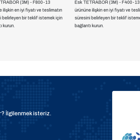
TRABOR (3M) - F800-13
Esk TETRABOR (3M) - F400-13
ilişkin en iyi fiyatı ve teslimatın
ürününe ilişkin en iyi fiyatı ve tes
 belirleyen bir teklif istemek için
süresini belirleyen bir teklif istem
ı kurun.
bağlantı kurun.
? İlgilenmek isteriz.