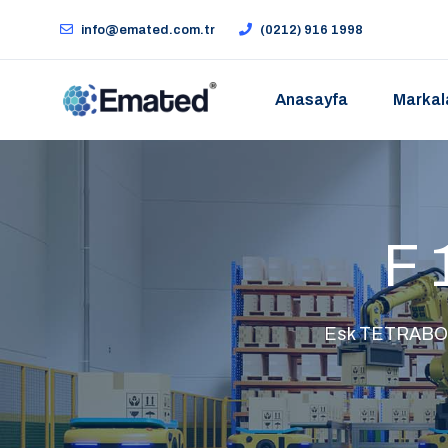
info@emated.com.tr
(0212) 916 1998
Anasayfa
Markal
F 
Esk TETRABOR (