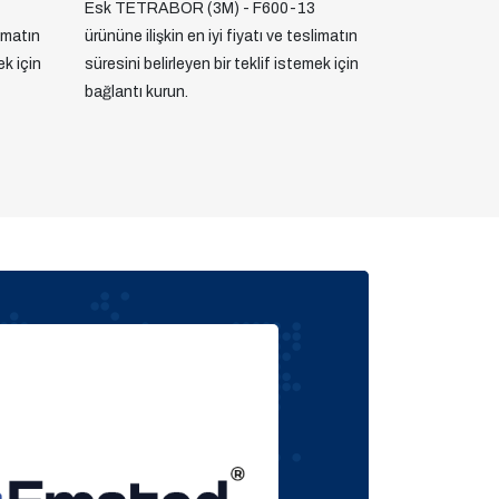
Esk TETRABOR (3M) - F600-13
limatın
ürününe ilişkin en iyi fiyatı ve teslimatın
ek için
süresini belirleyen bir teklif istemek için
bağlantı kurun.