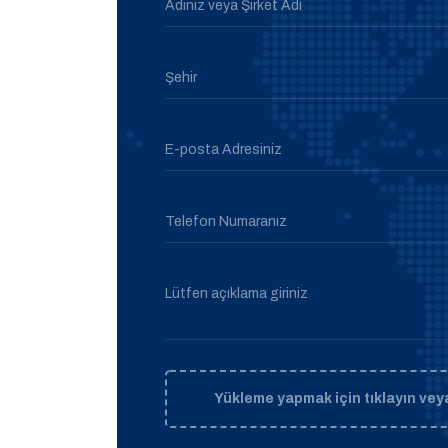
Adınız veya Şirket Adı
Şehir
E-posta Adresiniz
Telefon Numaranız
Lütfen açıklama giriniz
Yükleme yapmak için tıklayın veya