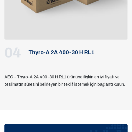
04
Thyro-A 2A 400-30 H RL1
AEG - Thyro-A 2A 400-30 H RL1 ürününe ilişkin en iyi fiyatı ve
teslimatın süresini belirleyen bir teklif istemek için bağlantı kurun.