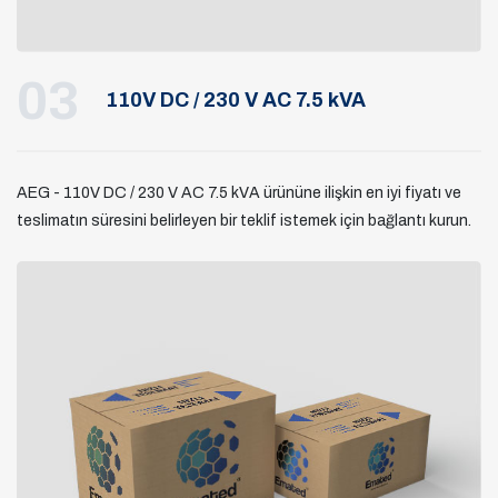
03
110V DC / 230 V AC 7.5 kVA
AEG - 110V DC / 230 V AC 7.5 kVA ürününe ilişkin en iyi fiyatı ve
teslimatın süresini belirleyen bir teklif istemek için bağlantı kurun.