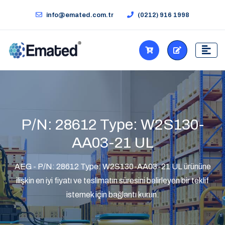
info@emated.com.tr
(0212) 916 1998
P/N: 28612 Type: W2S130-
AA03-21 UL
AEG - P/N: 28612 Type: W2S130-AA03-21 UL ürününe
ilişkin en iyi fiyatı ve teslimatın süresini belirleyen bir teklif
istemek için bağlantı kurun.