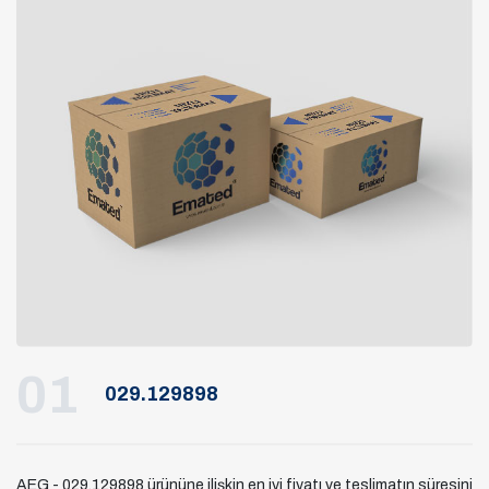
01
029.129898
AEG - 029.129898 ürününe ilişkin en iyi fiyatı ve teslimatın süresini