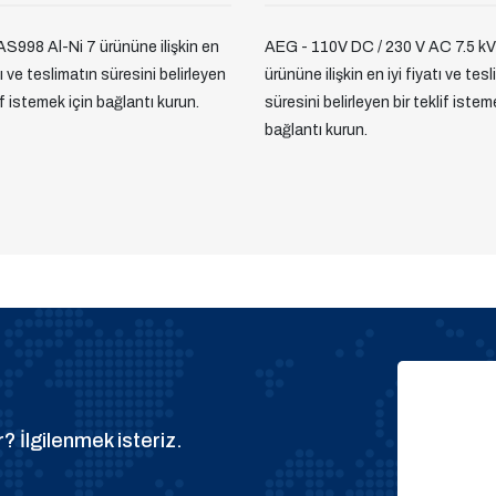
S998 Al-Ni 7 ürününe ilişkin en
AEG - 110V DC / 230 V AC 7.5 k
tı ve teslimatın süresini belirleyen
ürününe ilişkin en iyi fiyatı ve tes
lif istemek için bağlantı kurun.
süresini belirleyen bir teklif istem
bağlantı kurun.
? İlgilenmek isteriz.