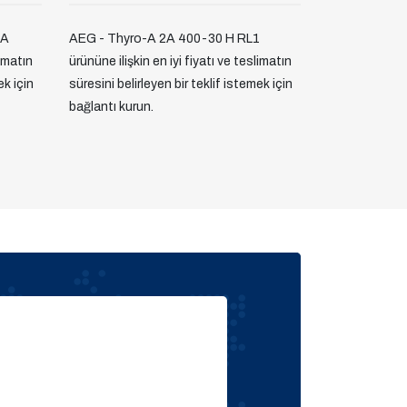
VA
AEG - Thyro-A 2A 400-30 H RL1
limatın
ürününe ilişkin en iyi fiyatı ve teslimatın
ek için
süresini belirleyen bir teklif istemek için
bağlantı kurun.