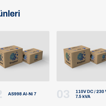
nleri
2
03
110V DC / 230
AS998 Al-Ni 7
7.5 kVA