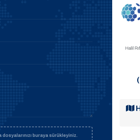
Halil R
H
 dosyalarınızı buraya sürükleyiniz.