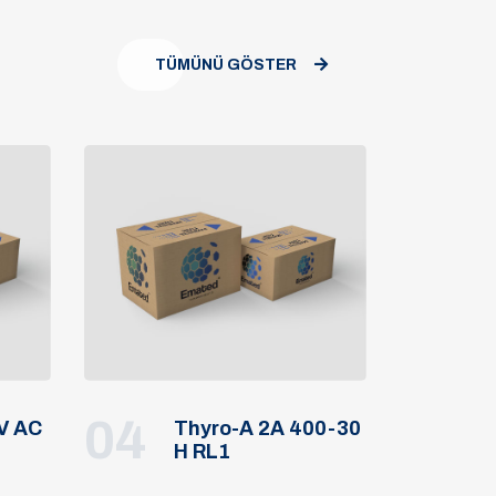
TÜMÜNÜ GÖSTER
04
 V AC
Thyro-A 2A 400-30
H RL1