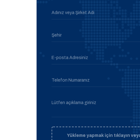
Adınız veya Şirket Adı
Şehir
E-posta Adresiniz
Telefon Numaranız
Lütfen açıklama giriniz
Yükleme yapmak için tıklayın veya