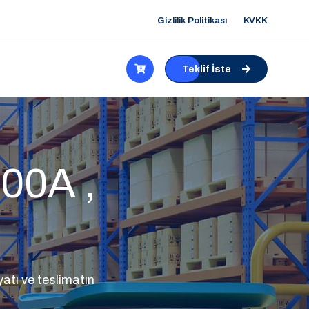
Gizlilik Politikası
KVKK
Teklif İste
00A ,
atı ve teslimatın