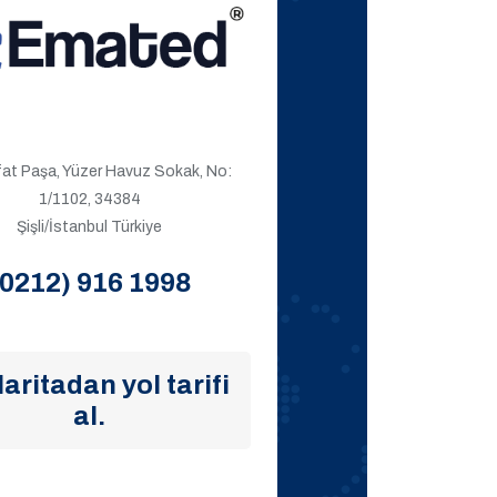
ıfat Paşa, Yüzer Havuz Sokak, No:
1/1102, 34384
Şişli/İstanbul Türkiye
(0212) 916 1998
aritadan yol tarifi
al.