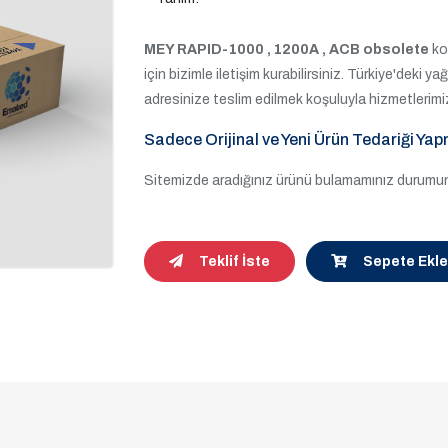
MEY RAPID-1000 , 1200A , ACB obsolete
kod
için bizimle iletişim kurabilirsiniz. Türkiye'deki ya
adresinize teslim edilmek koşuluyla hizmetlerimi
Sadece Orijinal ve Yeni Ürün Tedariği Yap
Sitemizde aradığınız ürünü bulamamınız durumund
Teklif İste
Sepete Ekle