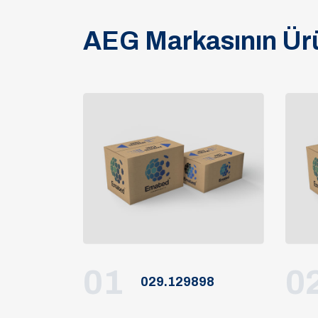
AEG Markasının Ürü
01
0
029.129898