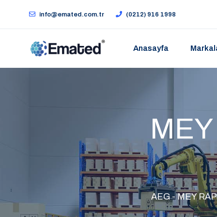
info@emated.com.tr
(0212) 916 1998
Anasayfa
Markal
MEY 
AEG - MEY RAPID-