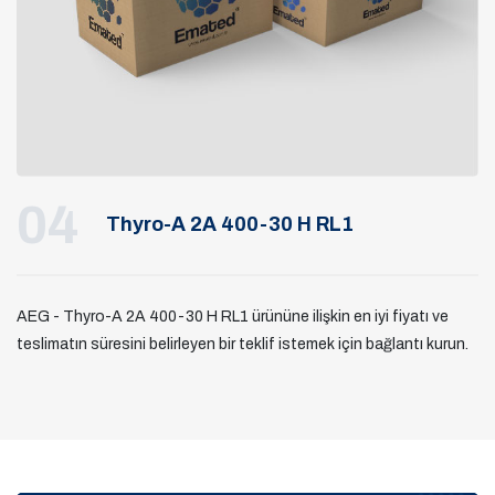
04
Thyro-A 2A 400-30 H RL1
AEG - Thyro-A 2A 400-30 H RL1 ürününe ilişkin en iyi fiyatı ve
teslimatın süresini belirleyen bir teklif istemek için bağlantı kurun.