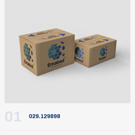
01
029.129898