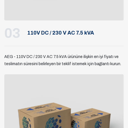
03
110V DC / 230 V AC 7.5 kVA
AEG - 110V DC / 230 V AC 7.5 kVA ürününe ilişkin en iyi fiyatı ve
teslimatın süresini belirleyen bir teklif istemek için bağlantı kurun.