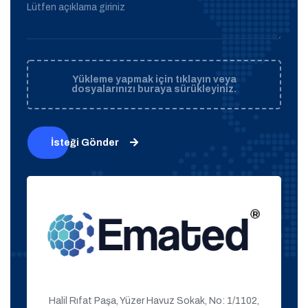
Lütfen açıklama giriniz
Yükleme yapmak için tıklayın veya
dosyalarınızı buraya sürükleyiniz.
İsteği Gönder
Halil Rıfat Paşa, Yüzer Havuz Sokak, No: 1/1102,