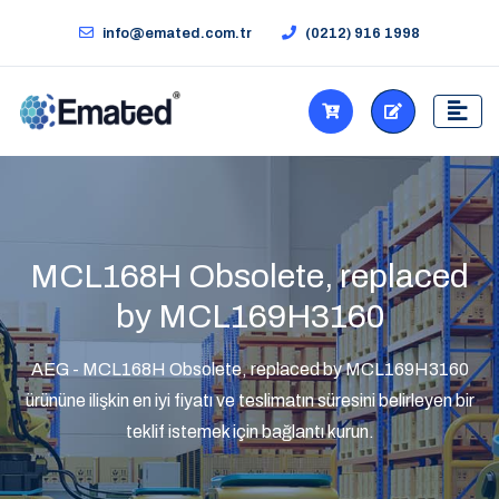
info@emated.com.tr
(0212) 916 1998
MCL168H Obsolete, replaced
by MCL169H3160
AEG - MCL168H Obsolete, replaced by MCL169H3160
ürününe ilişkin en iyi fiyatı ve teslimatın süresini belirleyen bir
teklif istemek için bağlantı kurun.