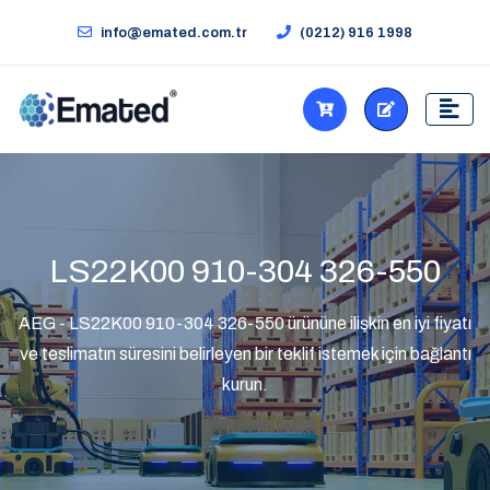
info@emated.com.tr
(0212) 916 1998
LS22K00 910-304 326-550
AEG - LS22K00 910-304 326-550 ürününe ilişkin en iyi fiyatı
ve teslimatın süresini belirleyen bir teklif istemek için bağlantı
kurun.