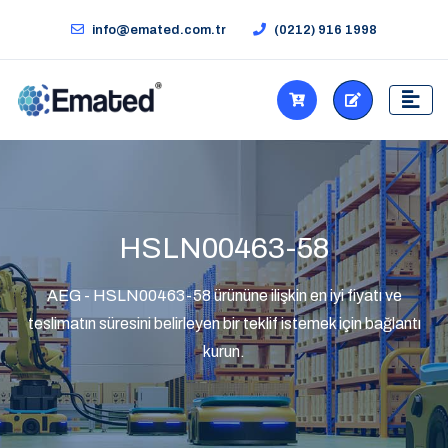
info@emated.com.tr
(0212) 916 1998
HSLN00463-58
AEG - HSLN00463-58 ürününe ilişkin en iyi fiyatı ve
teslimatın süresini belirleyen bir teklif istemek için bağlantı
kurun.