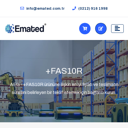
info@emated.com.tr
(0212) 916 1998
+FAS10R
AEG - +FAS10R ürününe ilişkin en iyi fiyatı ve teslimatın
süresini belirleyen bir teklif istemek için bağlantı kurun.