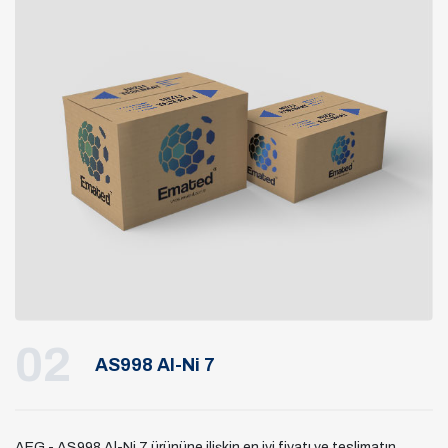
02
AS998 Al-Ni 7
AEG - AS998 Al-Ni 7 ürününe ilişkin en iyi fiyatı ve teslimatın