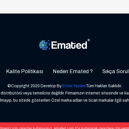
Kalite Politikası
Neden Emated ?
Sıkça Sorul
©Copyright 2020 Develop By
Enter Yazılım
Tüm Hakları Saklıdır.
distribütörü veya temsilcisi değildir. Firmamızın internet sitesinde ve k
lmayıp, bu sitede gösterilen Özel marka adları ve ticari markalar ilgili sah
lmeniz için çerezler kullanıyoruz. emated.com.tr'yi kullanarak çerezlere izin ver