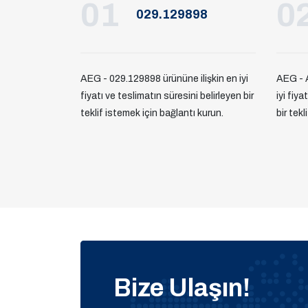
01
0
029.129898
AEG - 029.129898 ürününe ilişkin en iyi
AEG - A
fiyatı ve teslimatın süresini belirleyen bir
iyi fiya
teklif istemek için bağlantı kurun.
bir tek
Bize Ulaşın!