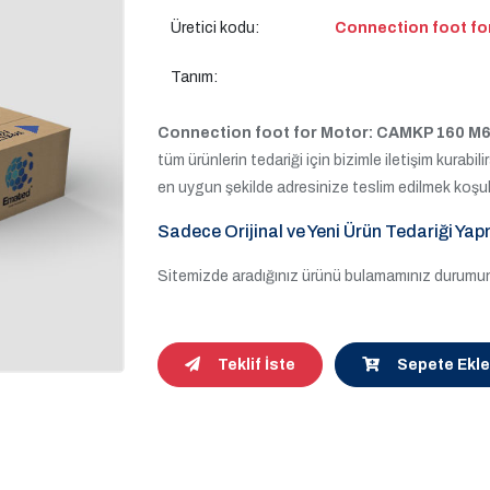
Üretici kodu:
Connection foot f
Tanım:
Connection foot for Motor: CAMKP 160 M
tüm ürünlerin tedariği için bizimle iletişim kurabili
en uygun şekilde adresinize teslim edilmek koşul
Sadece Orijinal ve Yeni Ürün Tedariği Yap
Sitemizde aradığınız ürünü bulamamınız durumund
Teklif İste
Sepete Ekle