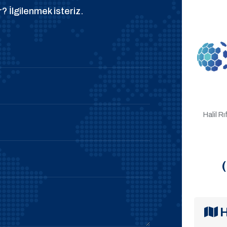
? İlgilenmek isteriz.
Halil R
H