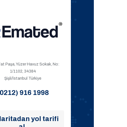
ıfat Paşa, Yüzer Havuz Sokak, No:
1/1102, 34384
Şişli/İstanbul Türkiye
(0212) 916 1998
aritadan yol tarifi
al.