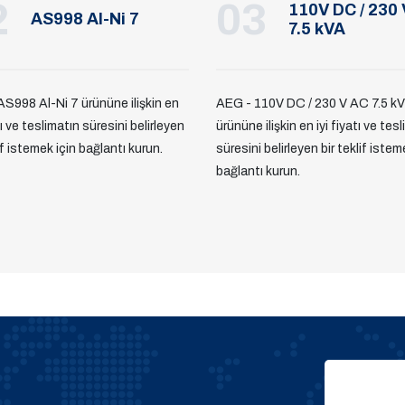
2
03
110V DC / 230
AS998 Al-Ni 7
7.5 kVA
S998 Al-Ni 7 ürününe ilişkin en
AEG - 110V DC / 230 V AC 7.5 k
tı ve teslimatın süresini belirleyen
ürününe ilişkin en iyi fiyatı ve tes
lif istemek için bağlantı kurun.
süresini belirleyen bir teklif istem
bağlantı kurun.