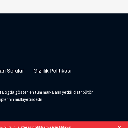
an Sorular
Gizlilik Politikası
atalogda gösterilen tüm markaların yetkili distribütör
iplerinin mülkiyetindedir.
miş olursunuz.
Çerez politikamız için tıklayın
.