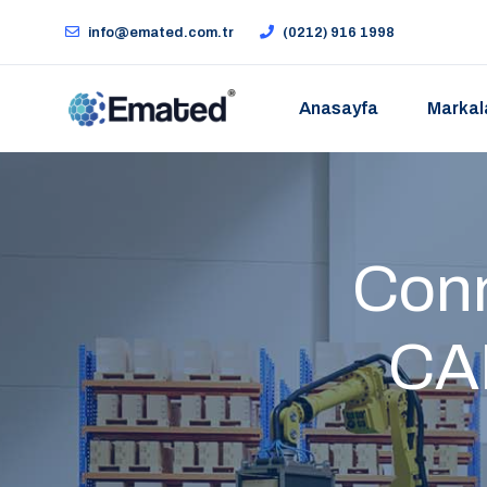
info@emated.com.tr
(0212) 916 1998
Anasayfa
Markal
Conn
CA