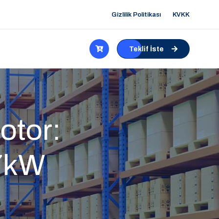
Gizlilik Politikası
KVKK
Teklif İste
otor:
7kW