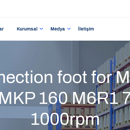
ar
Kurumsal
Medya
İletişim
ection foot for M
MKP 160 M6R1 
1000rpm