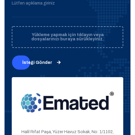
Lütfen açıklama giriniz
Yükleme yapmak için tıklayın veya
dosyalarınızı buraya sürükleyiniz.
İsteği Gönder
Halil Rıfat Paşa, Yüzer Havuz Sokak, No: 1/1102,