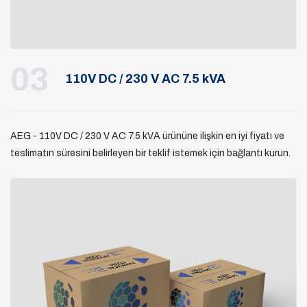
03
110V DC / 230 V AC 7.5 kVA
AEG - 110V DC / 230 V AC 7.5 kVA ürününe ilişkin en iyi fiyatı ve
teslimatın süresini belirleyen bir teklif istemek için bağlantı kurun.