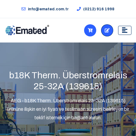
info@emated.com.tr
(0212) 916 1998
b18K Therm. Überstromrelais
25-32A (139615)
AEG - b18K Therm. Überstromrelais 25-32A (139615)
ürününe ilişkin en iyi fiyatı ve teslimatın süresini belirleyen bir
teklif istemek için bağlantı kurun.