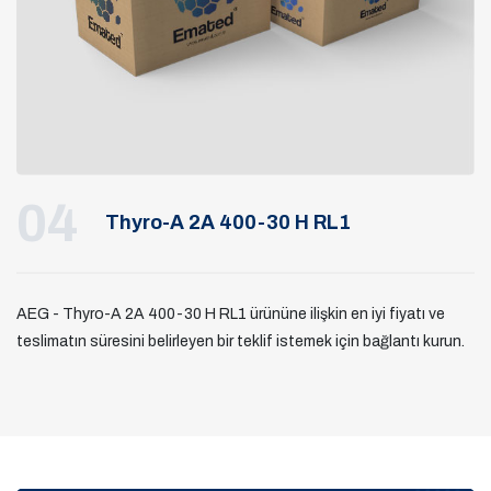
04
Thyro-A 2A 400-30 H RL1
AEG - Thyro-A 2A 400-30 H RL1 ürününe ilişkin en iyi fiyatı ve
teslimatın süresini belirleyen bir teklif istemek için bağlantı kurun.