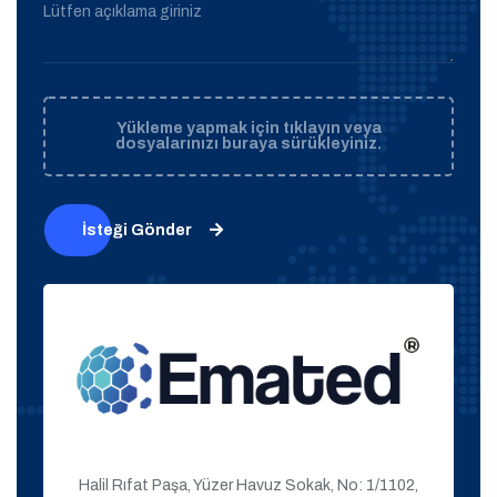
Lütfen açıklama giriniz
Yükleme yapmak için tıklayın veya
dosyalarınızı buraya sürükleyiniz.
İsteği Gönder
Halil Rıfat Paşa, Yüzer Havuz Sokak, No: 1/1102,