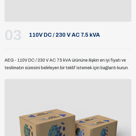
03
110V DC / 230 V AC 7.5 kVA
AEG - 110V DC / 230 V AC 7.5 kVA ürününe ilişkin en iyi fiyatı ve
teslimatın süresini belirleyen bir teklif istemek için bağlantı kurun.