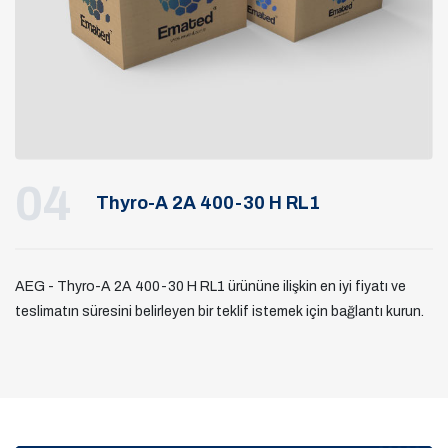
04
Thyro-A 2A 400-30 H RL1
AEG - Thyro-A 2A 400-30 H RL1 ürününe ilişkin en iyi fiyatı ve
teslimatın süresini belirleyen bir teklif istemek için bağlantı kurun.