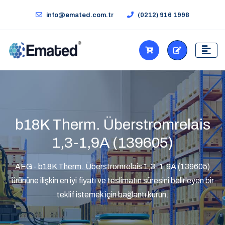
info@emated.com.tr
(0212) 916 1998
b18K Therm. Überstromrelais
1,3-1,9A (139605)
AEG - b18K Therm. Überstromrelais 1,3-1,9A (139605)
ürününe ilişkin en iyi fiyatı ve teslimatın süresini belirleyen bir
teklif istemek için bağlantı kurun.