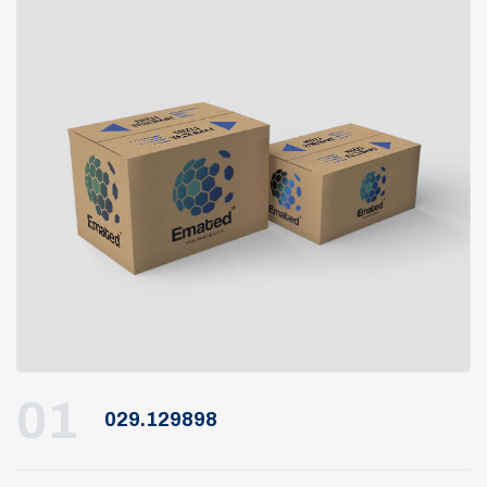
01
029.129898