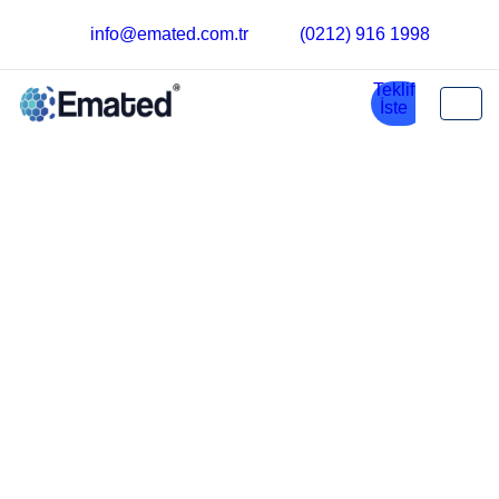
info@emated.com.tr
(0212) 916 1998
AMM 71Z AA2
AEG - AMM 71Z AA2 ürününe ilişkin en iyi fiyatı ve teslimatın
süresini belirleyen bir teklif istemek için bağlantı kurun.