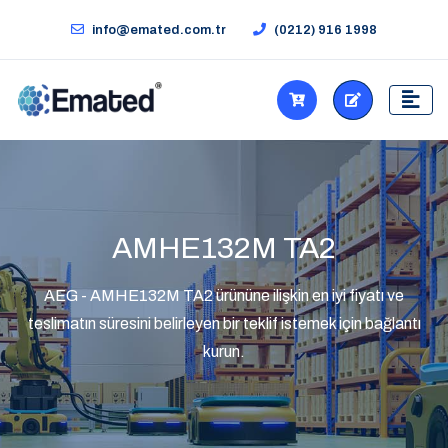
info@emated.com.tr
(0212) 916 1998
AMHE132M TA2
AEG - AMHE132M TA2 ürününe ilişkin en iyi fiyatı ve
teslimatın süresini belirleyen bir teklif istemek için bağlantı
kurun.