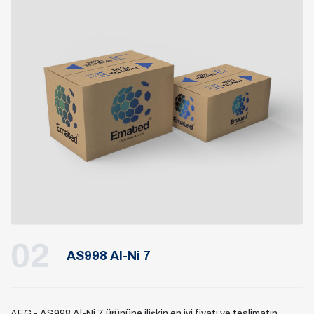
02
AS998 Al-Ni 7
AEG - AS998 Al-Ni 7 ürününe ilişkin en iyi fiyatı ve teslimatın