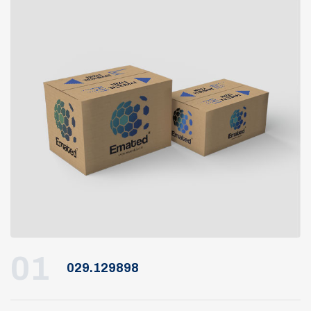
01
029.129898