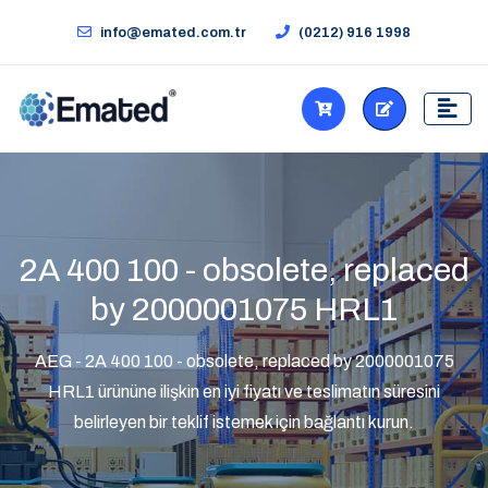
info@emated.com.tr
(0212) 916 1998
2A 400 100 - obsolete, replaced
by 2000001075 HRL1
AEG - 2A 400 100 - obsolete, replaced by 2000001075
HRL1 ürününe ilişkin en iyi fiyatı ve teslimatın süresini
belirleyen bir teklif istemek için bağlantı kurun.