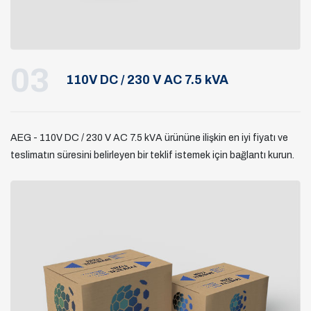
03
110V DC / 230 V AC 7.5 kVA
AEG - 110V DC / 230 V AC 7.5 kVA ürününe ilişkin en iyi fiyatı ve
teslimatın süresini belirleyen bir teklif istemek için bağlantı kurun.