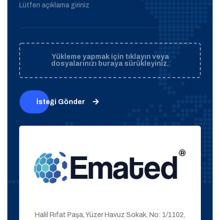
Lütfen açıklama giriniz
Yükleme yapmak için tıklayın veya
dosyalarınızı buraya sürükleyiniz.
İsteği Gönder
Halil Rıfat Paşa, Yüzer Havuz Sokak, No: 1/1102,