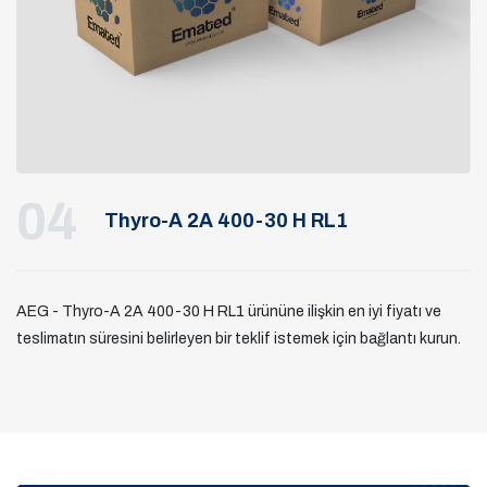
04
Thyro-A 2A 400-30 H RL1
AEG - Thyro-A 2A 400-30 H RL1 ürününe ilişkin en iyi fiyatı ve
teslimatın süresini belirleyen bir teklif istemek için bağlantı kurun.