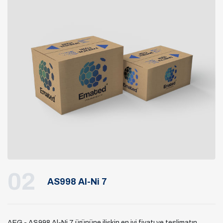
02
AS998 Al-Ni 7
AEG - AS998 Al-Ni 7 ürününe ilişkin en iyi fiyatı ve teslimatın