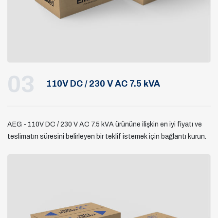
03
110V DC / 230 V AC 7.5 kVA
AEG - 110V DC / 230 V AC 7.5 kVA ürününe ilişkin en iyi fiyatı ve
teslimatın süresini belirleyen bir teklif istemek için bağlantı kurun.