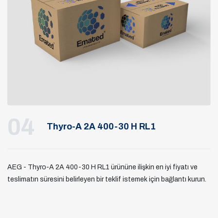
04
Thyro-A 2A 400-30 H RL1
AEG - Thyro-A 2A 400-30 H RL1 ürününe ilişkin en iyi fiyatı ve
teslimatın süresini belirleyen bir teklif istemek için bağlantı kurun.