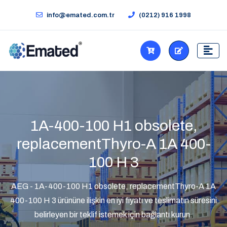
info@emated.com.tr
(0212) 916 1998
1A-400-100 H1 obsolete,
replacementThyro-A 1A 400-
100 H 3
AEG - 1A-400-100 H1 obsolete, replacementThyro-A 1A
400-100 H 3 ürününe ilişkin en iyi fiyatı ve teslimatın süresini
belirleyen bir teklif istemek için bağlantı kurun.