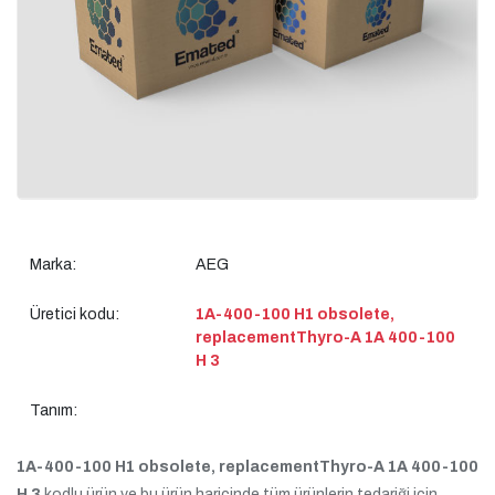
Marka:
AEG
Üretici kodu:
1A-400-100 H1 obsolete,
replacementThyro-A 1A 400-100
H 3
Tanım:
1A-400-100 H1 obsolete, replacementThyro-A 1A 400-100
H 3
kodlu ürün ve bu ürün haricinde tüm ürünlerin tedariği için