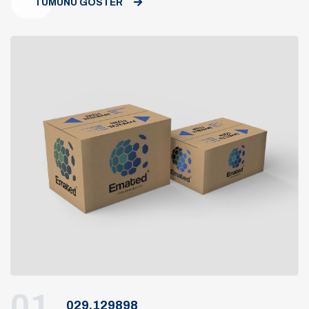
TÜMÜNÜ GÖSTER
01
029.129898