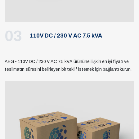
03
110V DC / 230 V AC 7.5 kVA
AEG - 110V DC / 230 V AC 7.5 kVA ürününe ilişkin en iyi fiyatı ve
teslimatın süresini belirleyen bir teklif istemek için bağlantı kurun.