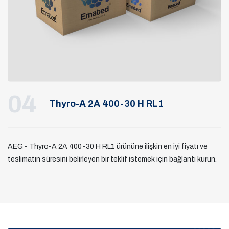
04
Thyro-A 2A 400-30 H RL1
AEG - Thyro-A 2A 400-30 H RL1 ürününe ilişkin en iyi fiyatı ve
teslimatın süresini belirleyen bir teklif istemek için bağlantı kurun.