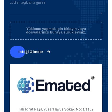
Lütfen açıklama giriniz
Yükleme yapmak için tıklayın veya
dosyalarınızı buraya sürükleyiniz.
İsteği Gönder
Halil Rıfat Paşa, Yüzer Havuz Sokak, No: 1/1102,