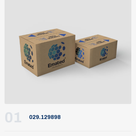
01
029.129898