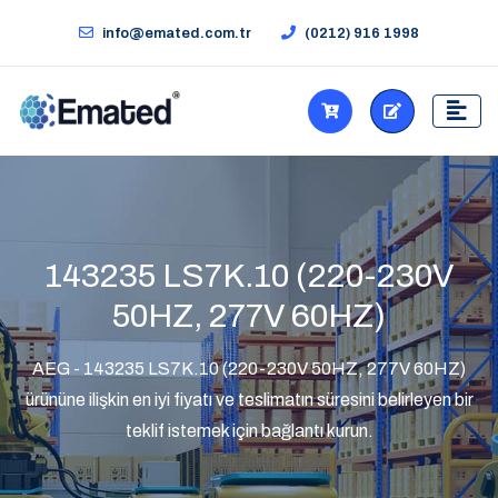
info@emated.com.tr
(0212) 916 1998
143235 LS7K.10 (220-230V
50HZ, 277V 60HZ)
AEG - 143235 LS7K.10 (220-230V 50HZ, 277V 60HZ)
ürününe ilişkin en iyi fiyatı ve teslimatın süresini belirleyen bir
teklif istemek için bağlantı kurun.