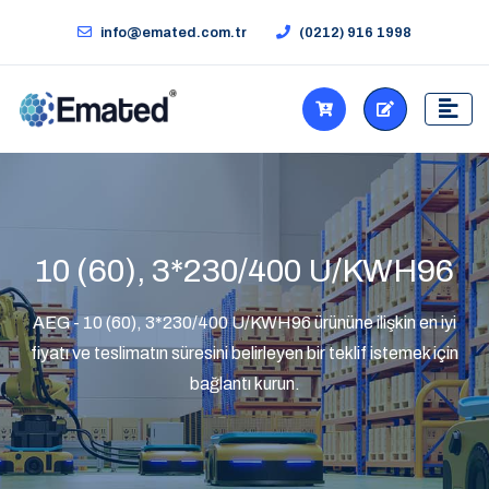
info@emated.com.tr
(0212) 916 1998
10 (60), 3*230/400 U/KWH96
AEG - 10 (60), 3*230/400 U/KWH96 ürününe ilişkin en iyi
fiyatı ve teslimatın süresini belirleyen bir teklif istemek için
bağlantı kurun.