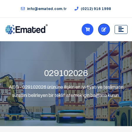
info@emated.com.tr
(0212) 916 1998
029102026
AEG - 029102026 ürününe ilişkin en iyi fiyatı ve teslimatın
süresini belirleyen bir teklif istemek için bağlantı kurun.