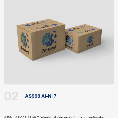
02
AS998 Al-Ni 7
AEG - AS998 Al-Ni 7 ürününe ilişkin en iyi fiyatı ve teslimatın