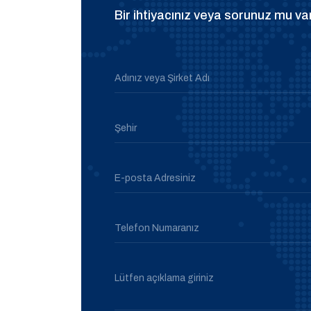
Bir ihtiyacınız veya sorunuz mu var
Adınız veya Şirket Adı
Şehir
E-posta Adresiniz
Telefon Numaranız
Lütfen açıklama giriniz