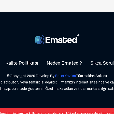
Kalite Politikası
Neden Emated ?
Sıkça Sorul
©Copyright 2020 Develop By
Enter Yazılım
Tüm Hakları Saklıdır.
distribütörü veya temsilcisi değildir. Firmamızın internet sitesinde ve k
lmayıp, bu sitede gösterilen Özel marka adları ve ticari markalar ilgili sah
lmeniz için çerezler kullanıyoruz. emated.com.tr'yi kullanarak çerezlere izin ver