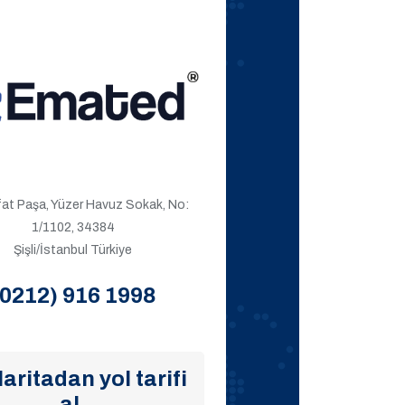
ıfat Paşa, Yüzer Havuz Sokak, No:
1/1102, 34384
Şişli/İstanbul Türkiye
(0212) 916 1998
aritadan yol tarifi
al.