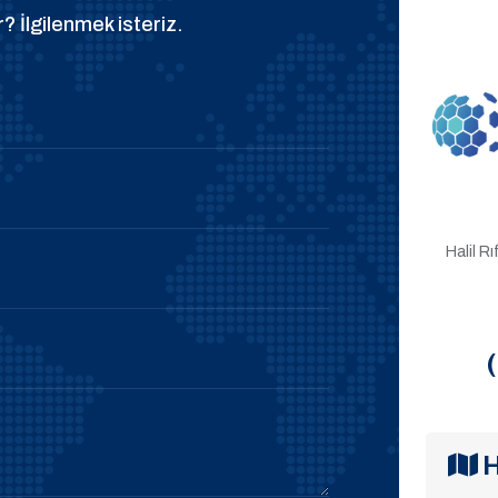
? İlgilenmek isteriz.
Halil R
H