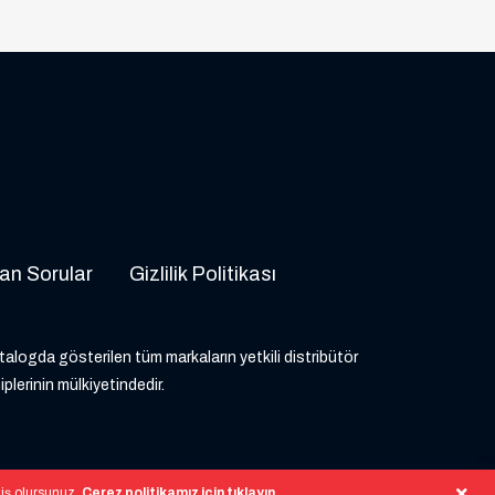
an Sorular
Gizlilik Politikası
atalogda gösterilen tüm markaların yetkili distribütör
iplerinin mülkiyetindedir.
miş olursunuz.
Çerez politikamız için tıklayın
.