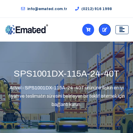
info@emated.com.tr
(0212) 916 1998
SPS1001DX-115A-24-40T
Advel - SPS1001DX-115A-24-40T ürününe ilişkin en iyi
fiyatı ve teslimatın süresini belirleyen bir teklif istemek için
bağlantı kurun.