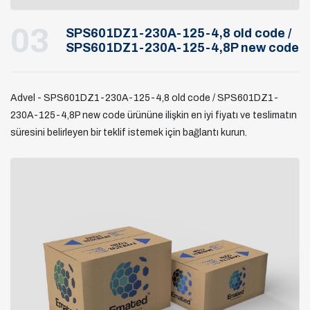
03
SPS601DZ1-230A-125-4,8 old code /
SPS601DZ1-230A-125-4,8P new code
Advel - SPS601DZ1-230A-125-4,8 old code / SPS601DZ1-
230A-125-4,8P new code ürününe ilişkin en iyi fiyatı ve teslimatın
süresini belirleyen bir teklif istemek için bağlantı kurun.