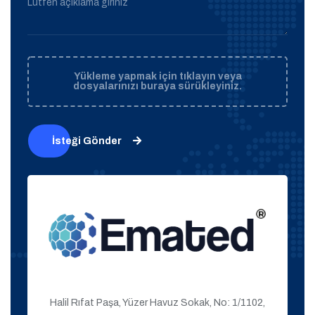
Lütfen açıklama giriniz
Yükleme yapmak için tıklayın veya
dosyalarınızı buraya sürükleyiniz.
İsteği Gönder
Halil Rıfat Paşa, Yüzer Havuz Sokak, No: 1/1102,