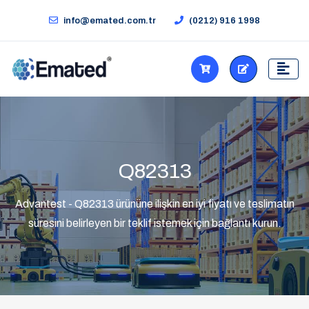
info@emated.com.tr
(0212) 916 1998
Q82313
Advantest - Q82313 ürününe ilişkin en iyi fiyatı ve teslimatın
süresini belirleyen bir teklif istemek için bağlantı kurun.