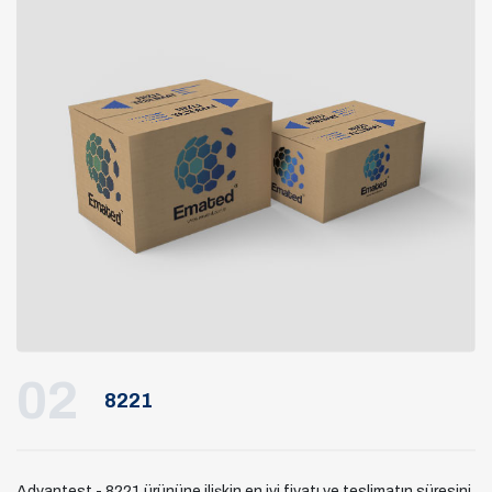
02
8221
Advantest - 8221 ürününe ilişkin en iyi fiyatı ve teslimatın süresini