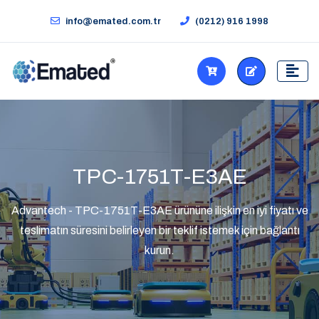
info@emated.com.tr
(0212) 916 1998
TPC-1751T-E3AE
Advantech - TPC-1751T-E3AE ürününe ilişkin en iyi fiyatı ve
teslimatın süresini belirleyen bir teklif istemek için bağlantı
kurun.