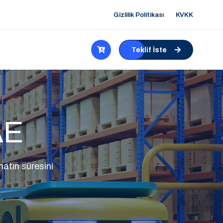
Gizlilik Politikası
KVKK
Teklif İste
AE
atın süresini