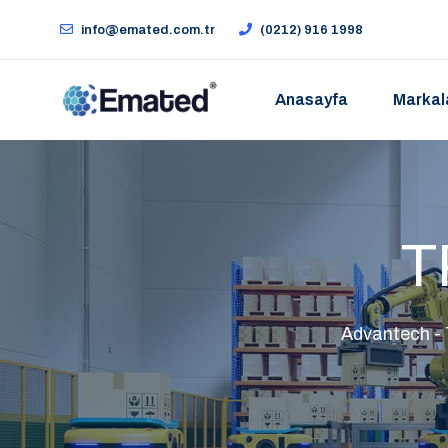
info@emated.com.tr
(0212) 916 1998
Anasayfa
Markal
T
Advantech - 