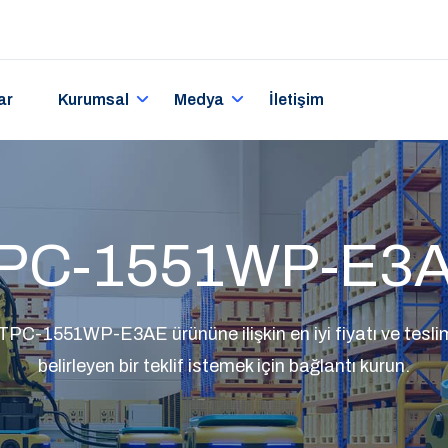
ar
Kurumsal
Medya
İletişim
PC-1551WP-E3
TPC-1551WP-E3AE ürününe ilişkin en iyi fiyatı ve teslim
belirleyen bir teklif istemek için bağlantı kurun.