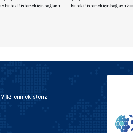
yen bir teklif istemek için bağlantı
bir teklif istemek için bağlantı kur
? İlgilenmek isteriz.