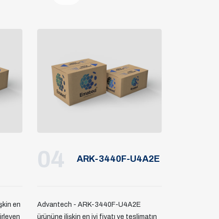
04
ARK-3440F-U4A2E
şkin en
Advantech - ARK-3440F-U4A2E
lirleyen
ürününe ilişkin en iyi fiyatı ve teslimatın