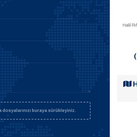
Halil R
H
 dosyalarınızı buraya sürükleyiniz.