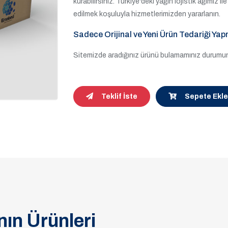
kurabilirsiniz. Türkiye'deki yağın lojistik ağımız 
edilmek koşuluyla hizmetlerimizden yararlanın.
Sadece Orijinal ve Yeni Ürün Tedariği Yap
Sitemizde aradığınız ürünü bulamamınız durumund
Teklif İste
Sepete Ekle
ın Ürünleri