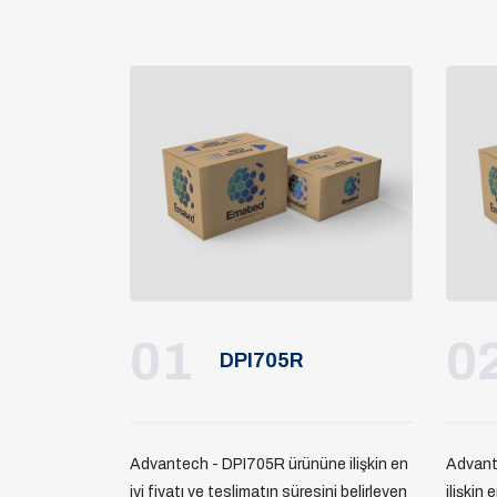
01
0
DPI705R
Advantech - DPI705R ürününe ilişkin en
Advant
iyi fiyatı ve teslimatın süresini belirleyen
ilişkin 