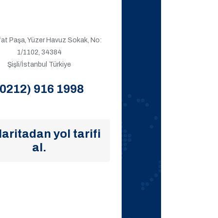
ıfat Paşa, Yüzer Havuz Sokak, No:
1/1102, 34384
Şişli/İstanbul Türkiye
(0212) 916 1998
aritadan yol tarifi
al.