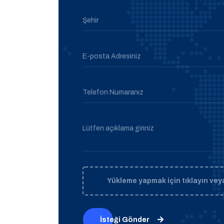
Şehir
E-posta Adresiniz
Telefon Numaranız
Lütfen açıklama giriniz
Yükleme yapmak için tıklayın veya
İsteği Gönder