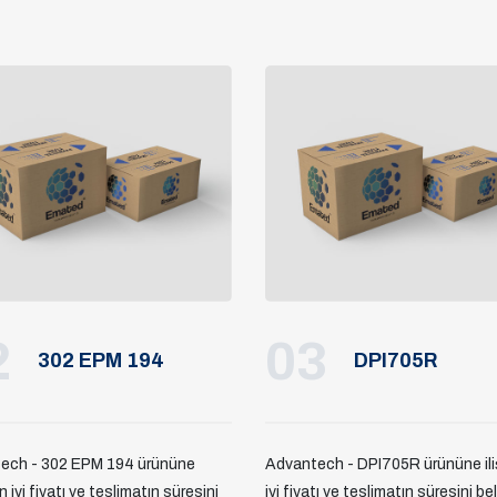
2
03
302 EPM 194
DPI705R
ech - 302 EPM 194 ürününe
Advantech - DPI705R ürününe ili
en iyi fiyatı ve teslimatın süresini
iyi fiyatı ve teslimatın süresini be