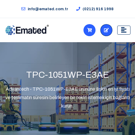
info@emated.com.tr
(0212) 916 1998
TPC-1051WP-E3AE
Advantech - TPC-1051WP-E3AE ürününe ilişkin en iyi fiyatı
ve teslimatın süresini belirleyen bir teklif istemek için bağlantı
kurun.