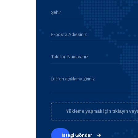
Şehir
E-posta Adresiniz
Telefon Numaranız
Lütfen açıklama giriniz
Yükleme yapmak için tıklayın veya
İsteği Gönder