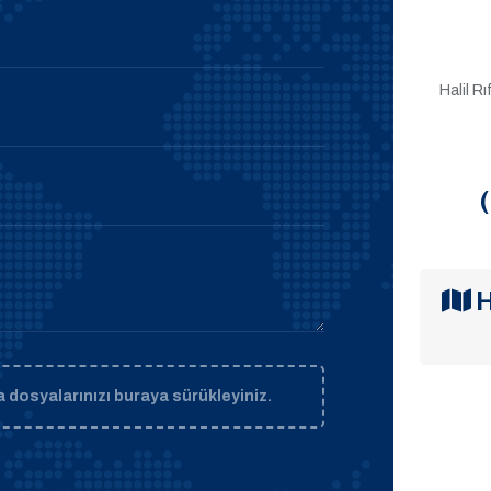
Halil R
H
 dosyalarınızı buraya sürükleyiniz.