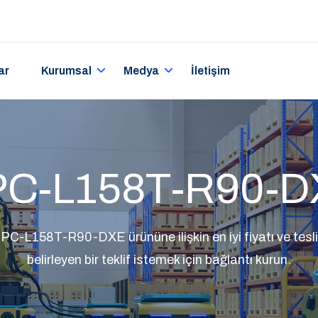
ar
Kurumsal
Medya
İletişim
C-L158T-R90-
PC-L158T-R90-DXE ürününe ilişkin en iyi fiyatı ve tesli
belirleyen bir teklif istemek için bağlantı kurun.