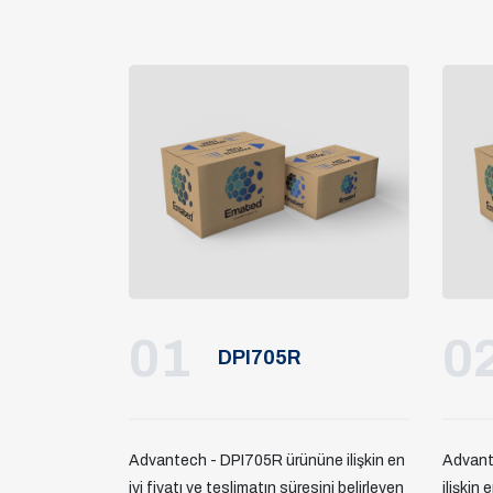
01
0
DPI705R
Advantech - DPI705R ürününe ilişkin en
Advant
iyi fiyatı ve teslimatın süresini belirleyen
ilişkin 