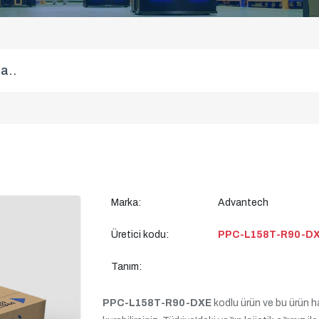
Marka:
Advantech
Üretici kodu:
PPC-L158T-R90-D
Tanım:
PPC-L158T-R90-DXE
kodlu ürün ve bu ürün har