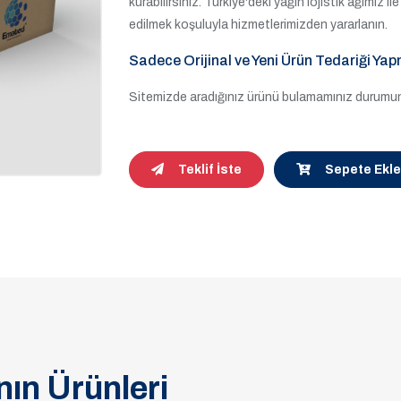
kurabilirsiniz. Türkiye'deki yağın lojistik ağımız 
edilmek koşuluyla hizmetlerimizden yararlanın.
Sadece Orijinal ve Yeni Ürün Tedariği Yap
Sitemizde aradığınız ürünü bulamamınız durumund
Teklif İste
Sepete Ekle
ın Ürünleri