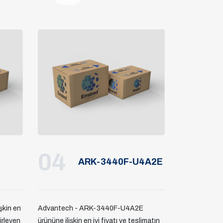
04
ARK-3440F-U4A2E
şkin en
Advantech - ARK-3440F-U4A2E
lirleyen
ürününe ilişkin en iyi fiyatı ve teslimatın