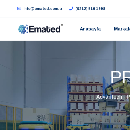
info@emated.com.tr
(0212) 916 1998
Anasayfa
Markal
PP
Advantech - P