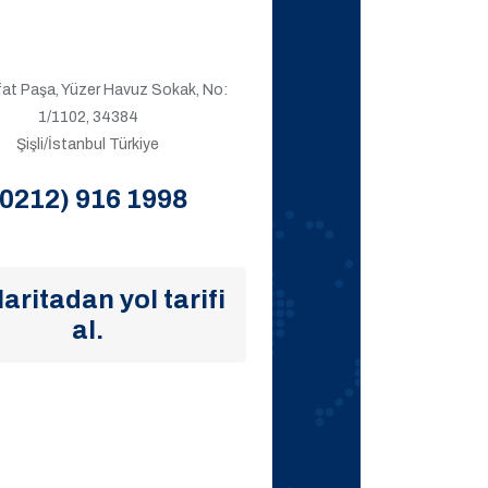
ıfat Paşa, Yüzer Havuz Sokak, No:
1/1102, 34384
Şişli/İstanbul Türkiye
(0212) 916 1998
aritadan yol tarifi
al.