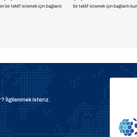
yen bir teklif istemek için bağlantı
bir teklif istemek için bağlantı kur
? İlgilenmek isteriz.