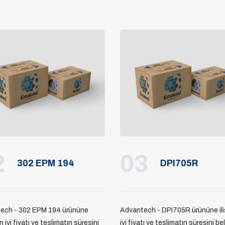
2
03
302 EPM 194
DPI705R
ech - 302 EPM 194 ürününe
Advantech - DPI705R ürününe ili
en iyi fiyatı ve teslimatın süresini
iyi fiyatı ve teslimatın süresini be