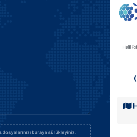
Halil R
H
 dosyalarınızı buraya sürükleyiniz.