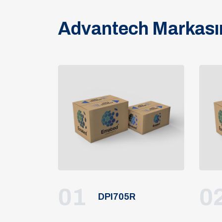
Advantech Markasın
01
0
DPI705R