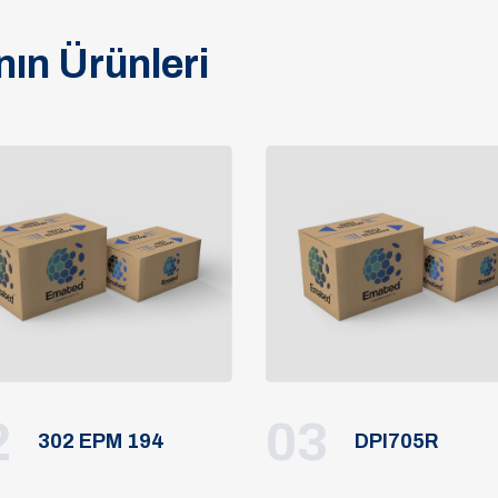
ın Ürünleri
2
03
302 EPM 194
DPI705R