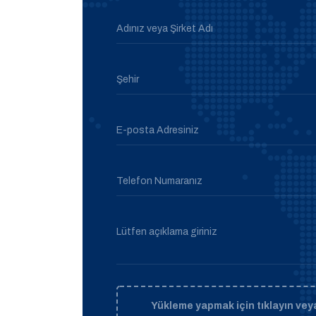
Adınız veya Şirket Adı
Şehir
E-posta Adresiniz
Telefon Numaranız
Lütfen açıklama giriniz
Yükleme yapmak için tıklayın veya