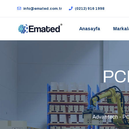
info@emated.com.tr
(0212) 916 1998
Anasayfa
Markal
PCL
Advantech - PCL