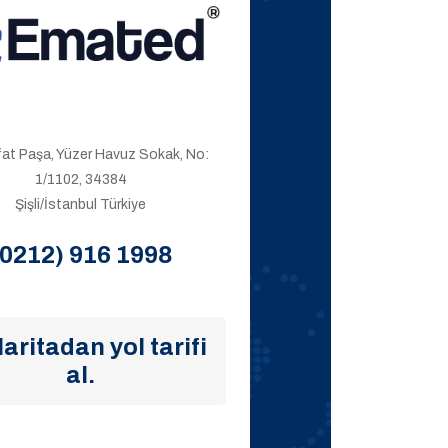
ıfat Paşa, Yüzer Havuz Sokak, No:
1/1102, 34384
Şişli/İstanbul Türkiye
(0212) 916 1998
aritadan yol tarifi
al.