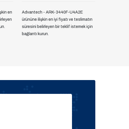
şkin en
Advantech - ARK-3440F-U4A2E
lirleyen
ürününe ilişkin en iyi fiyatı ve teslimatın
un.
süresini belirleyen bir teklif istemek için
bağlantı kurun.