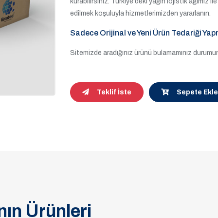
kurabilirsiniz. Türkiye'deki yağın lojistik ağımız 
edilmek koşuluyla hizmetlerimizden yararlanın.
Sadece Orijinal ve Yeni Ürün Tedariği Yap
Sitemizde aradığınız ürünü bulamamınız durumund
Teklif İste
Sepete Ekle
ın Ürünleri