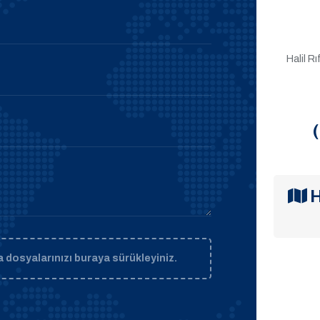
Halil R
H
 dosyalarınızı buraya sürükleyiniz.