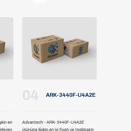
04
ARK-3440F-U4A2E
şkin en
Advantech - ARK-3440F-U4A2E
lirleyen
ürününe ilişkin en iyi fiyatı ve teslimatın