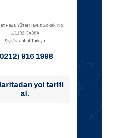
ıfat Paşa, Yüzer Havuz Sokak, No:
1/1102, 34384
Şişli/İstanbul Türkiye
(0212) 916 1998
aritadan yol tarifi
al.