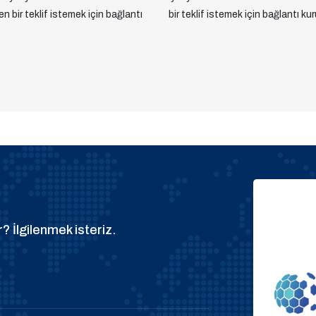
yen bir teklif istemek için bağlantı
bir teklif istemek için bağlantı kur
? İlgilenmek isteriz.