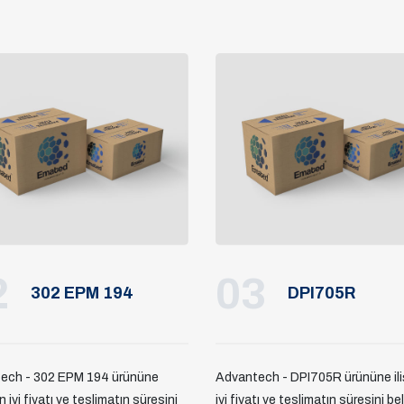
2
03
302 EPM 194
DPI705R
ech - 302 EPM 194 ürününe
Advantech - DPI705R ürününe ili
en iyi fiyatı ve teslimatın süresini
iyi fiyatı ve teslimatın süresini be