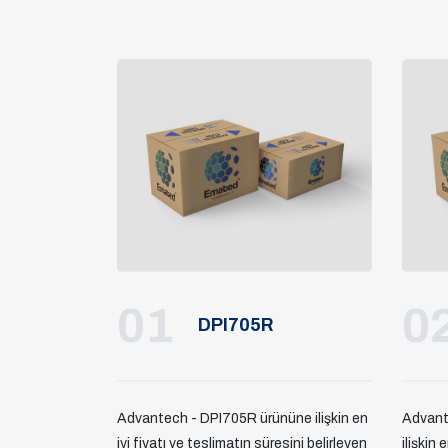
01
0
DPI705R
Advantech - DPI705R ürününe ilişkin en
Advant
iyi fiyatı ve teslimatın süresini belirleyen
ilişkin 