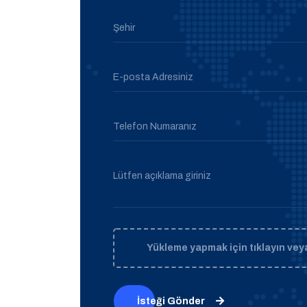
Şehir
E-posta Adresiniz
Telefon Numaranız
Lütfen açıklama giriniz
Yükleme yapmak için tıklayın veya
İsteği Gönder