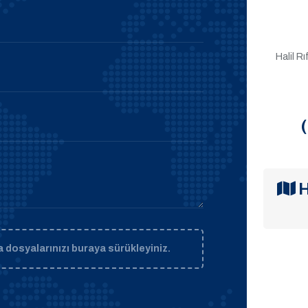
Halil R
H
 dosyalarınızı buraya sürükleyiniz.