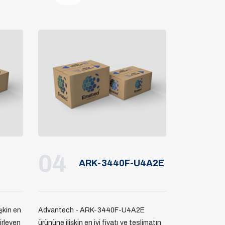
04
ARK-3440F-U4A2E
şkin en
Advantech - ARK-3440F-U4A2E
lirleyen
ürününe ilişkin en iyi fiyatı ve teslimatın