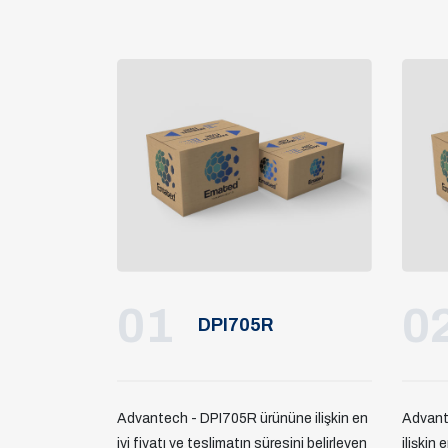
01
0
DPI705R
Advantech - DPI705R ürününe ilişkin en
Advant
iyi fiyatı ve teslimatın süresini belirleyen
ilişkin 