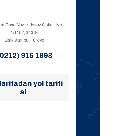
ıfat Paşa, Yüzer Havuz Sokak, No:
1/1102, 34384
Şişli/İstanbul Türkiye
(0212) 916 1998
aritadan yol tarifi
al.