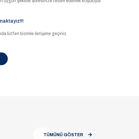
e en uygun şekilde adresinize teslim edilmek koşuluyla
maktayız!!!
a lütfen bizimle iletişime geçiniz.
TÜMÜNÜ GÖSTER