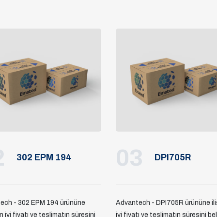
2
03
302 EPM 194
DPI705R
ech - 302 EPM 194 ürününe
Advantech - DPI705R ürününe ili
en iyi fiyatı ve teslimatın süresini
iyi fiyatı ve teslimatın süresini be