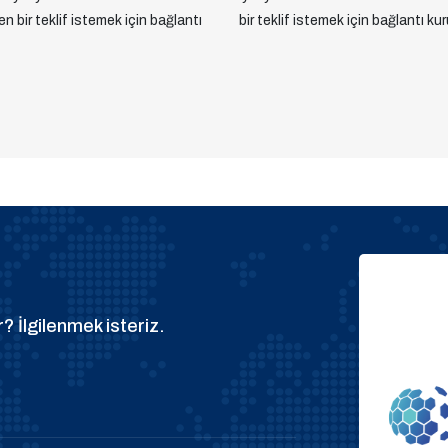
yen bir teklif istemek için bağlantı
bir teklif istemek için bağlantı kur
? İlgilenmek isteriz.