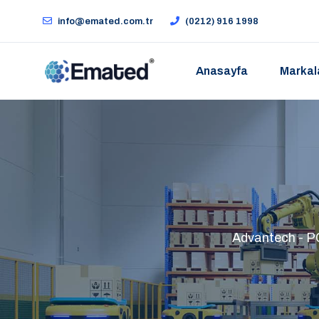
info@emated.com.tr
(0212) 916 1998
Anasayfa
Markal
Advantech - PCI