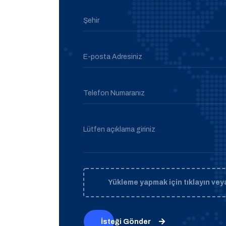
Şehir
E-posta Adresiniz
Telefon Numaranız
Lütfen açıklama giriniz
Yükleme yapmak için tıklayın veya
İsteği Gönder