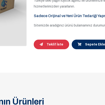
Türkiye'deki yağın lojistik ağımız ile ürünleriniz
hizmetlerimizden yararlanın.
Sadece Orijinal ve Yeni Ürün Tedariği Yap
Sitemizde aradığınız ürünü bulamamınız durumund
Teklif İste
Sepete Ekle
ın Ürünleri