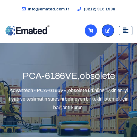
info@emated.com.tr
(0212) 916 1998
PCA-6186VE,obsolete
Advantech - PCA-6186VE,obsolete ürününe ilişkin en iyi
fiyatı ve teslimatın süresini belirleyen bir teklif istemek için
bağlantı kurun.